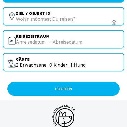
ZIEL / OBJEKT ID
cancel
REISEZEITRAUM
Anreisedatum
–
Abreisedatum
GÄSTE
2
Erwachsene
,
0
Kinder
,
1
Hund
SUCHEN