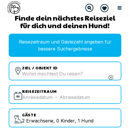
Finde dein nächstes Reiseziel
für dich und deinen Hund!
Reisezeitraum und Gästezahl angeben für
bessere Suchergebnisse
ZIEL / OBJEKT ID
cancel
REISEZEITRAUM
Anreisedatum
–
Abreisedatum
GÄSTE
2
Erwachsene
,
0
Kinder
,
1
Hund