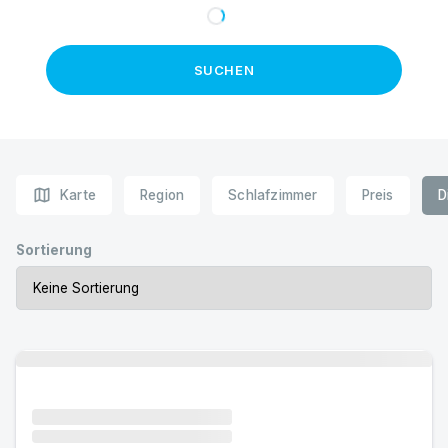
SUCHEN
map
Karte
Region
Schlafzimmer
Preis
D
Sortierung
Urlaub mit Hund