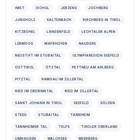
IMST
ISCHGL
JERZENS
JOCHBERG
JUNGHOLZ
KALTENBACH
KIRCHBERG IN TIROL
KITZBÜHEL
LÄNGENFELD
LECHTALER ALPEN
LERMOOS
MAYRHOFEN
NAUDERS
NEUSTIFT IM STUBAITAL
OLYMPIAREGION SEEFELD
OSTTIROL
ÖTZTAL
PETTNEU AM ARLBERG
PITZTAL
RAMSAU IM ZILLERTAL
RIED IM OBERINNTAL
RIED IM ZILLERTAL
SANKT JOHANN IN TIROL
SEEFELD
SÖLDEN
STEEG
STUBAITAL
TANNHEIM
TANNHEIMER TAL
TELFS
TIROLER OBERLAND
UMHAUSEN
WALCHSEE
WEERBERG