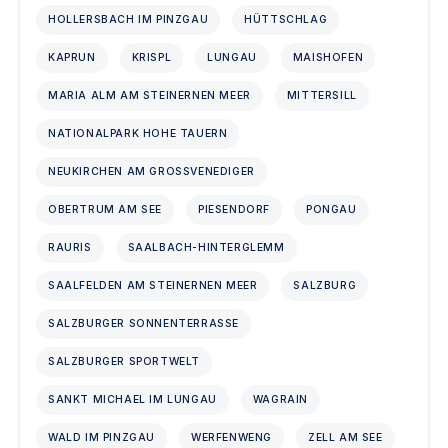
HOLLERSBACH IM PINZGAU
HÜTTSCHLAG
KAPRUN
KRISPL
LUNGAU
MAISHOFEN
MARIA ALM AM STEINERNEN MEER
MITTERSILL
NATIONALPARK HOHE TAUERN
NEUKIRCHEN AM GROSSVENEDIGER
OBERTRUM AM SEE
PIESENDORF
PONGAU
RAURIS
SAALBACH-HINTERGLEMM
SAALFELDEN AM STEINERNEN MEER
SALZBURG
SALZBURGER SONNENTERRASSE
SALZBURGER SPORTWELT
SANKT MICHAEL IM LUNGAU
WAGRAIN
WALD IM PINZGAU
WERFENWENG
ZELL AM SEE