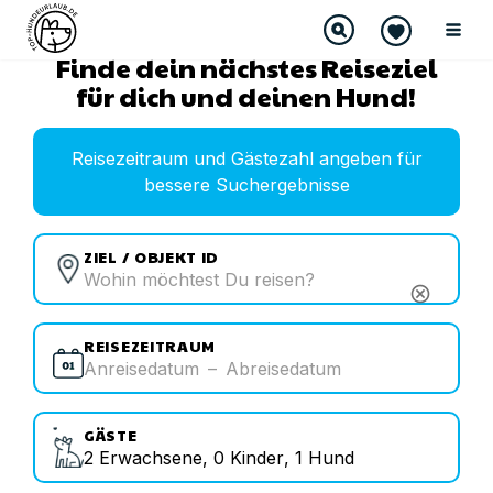
Finde dein nächstes Reiseziel
für dich und deinen Hund!
Reisezeitraum und Gästezahl angeben für
bessere Suchergebnisse
ZIEL / OBJEKT ID
cancel
REISEZEITRAUM
Anreisedatum
–
Abreisedatum
GÄSTE
2
Erwachsene
,
0
Kinder
,
1
Hund