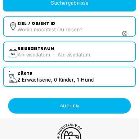
Suchergebnisse
ZIEL / OBJEKT ID
cancel
REISEZEITRAUM
Anreisedatum
–
Abreisedatum
GÄSTE
2
Erwachsene
,
0
Kinder
,
1
Hund
SUCHEN