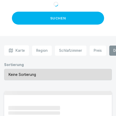
SUCHEN
map
Karte
Region
Schlafzimmer
Preis
D
Sortierung
Urlaub mit Hund