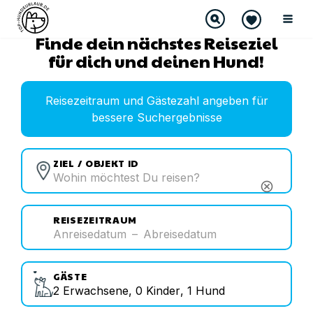
Finde dein nächstes Reiseziel
für dich und deinen Hund!
Reisezeitraum und Gästezahl angeben für
bessere Suchergebnisse
ZIEL / OBJEKT ID
cancel
REISEZEITRAUM
Anreisedatum
–
Abreisedatum
GÄSTE
2
Erwachsene
,
0
Kinder
,
1
Hund