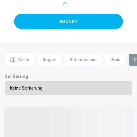
SUCHEN
map
Karte
Region
Schlafzimmer
Preis
D
Sortierung
Urlaub mit Hund