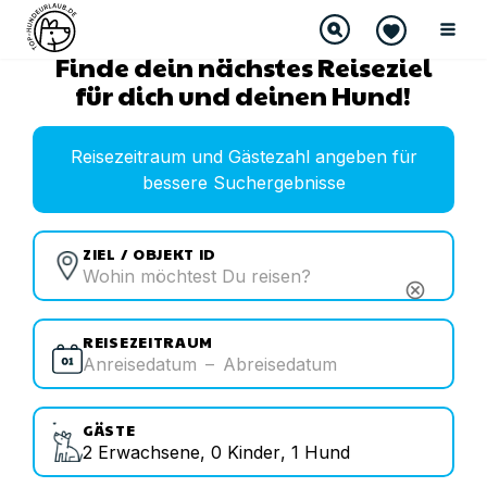
Finde dein nächstes Reiseziel
für dich und deinen Hund!
Reisezeitraum und Gästezahl angeben für
bessere Suchergebnisse
ZIEL / OBJEKT ID
cancel
REISEZEITRAUM
Anreisedatum
–
Abreisedatum
GÄSTE
2
Erwachsene
,
0
Kinder
,
1
Hund