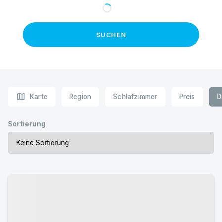
SUCHEN
map
Karte
Region
Schlafzimmer
Preis
D
Sortierung
Urlaub mit Hund