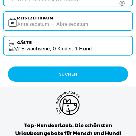
cancel
REISEZEITRAUM
Anreisedatum
–
Abreisedatum
GÄSTE
2
Erwachsene
,
0
Kinder
,
1
Hund
SUCHEN
Top-Hundeurlaub. Die schönsten
Urlaubsangebote für Mensch und Hund!