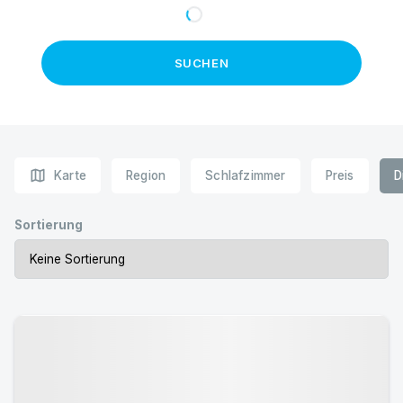
SUCHEN
map
Karte
Region
Schlafzimmer
Preis
D
Sortierung
Urlaub mit Hund