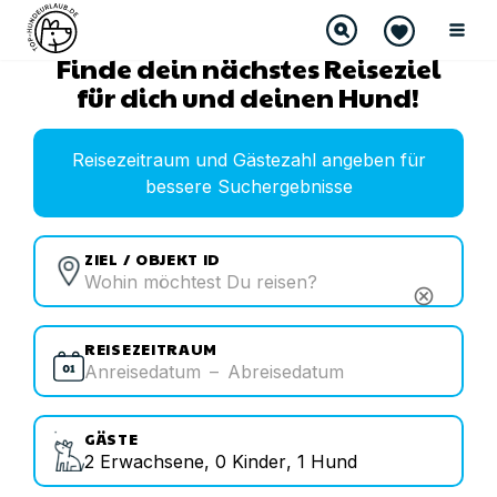
Finde dein nächstes Reiseziel
für dich und deinen Hund!
Reisezeitraum und Gästezahl angeben für
bessere Suchergebnisse
ZIEL / OBJEKT ID
cancel
REISEZEITRAUM
Anreisedatum
–
Abreisedatum
GÄSTE
2
Erwachsene
,
0
Kinder
,
1
Hund