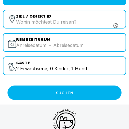
ZIEL / OBJEKT ID
cancel
REISEZEITRAUM
Anreisedatum
–
Abreisedatum
GÄSTE
2
Erwachsene
,
0
Kinder
,
1
Hund
SUCHEN