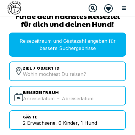
Finde dein nächstes Reiseziel
für dich und deinen Hund!
Reisezeitraum und Gästezahl angeben für
bessere Suchergebnisse
ZIEL / OBJEKT ID
REISEZEITRAUM
Anreisedatum
–
Abreisedatum
GÄSTE
2
Erwachsene
,
0
Kinder
,
1
Hund