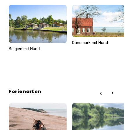
Dänemark mit Hund
Belgien mit Hund
Ferienarten
chevron_left
chevron_right