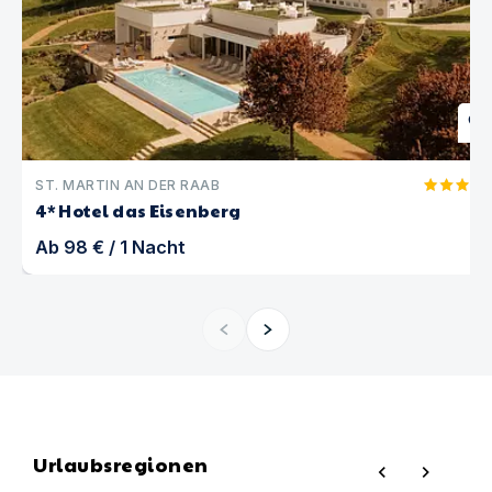
favorite
ST. MARTIN AN DER RAAB
4* Hotel das Eisenberg
Ab
98 €
/
1
Nacht
Urlaubsregionen
chevron_left
chevron_right