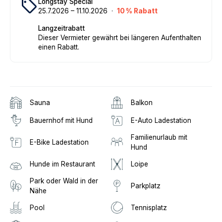
local_offer
Longstay Special
25
.
7
.
2026
–
11
.
10
.
2026
·
10
% Rabatt
Langzeitrabatt
Dieser Vermieter gewährt bei längeren Aufenthalten
einen Rabatt.
Sauna
Balkon
Bauernhof mit Hund
E-Auto Ladestation
Familienurlaub mit
E-Bike Ladestation
Hund
Hunde im Restaurant
Loipe
Park oder Wald in der
Parkplatz
Nähe
Pool
Tennisplatz