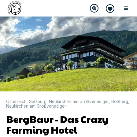
Österreich
,
Salzburg
,
Neukirchen am Großvenediger
,
Roßberg
,
Neukirchen am Großvenediger
BergBaur - Das Crazy
Farming Hotel