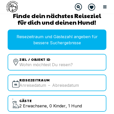
Finde dein nächstes Reiseziel
für dich und deinen Hund!
Reisezeitraum und Gästezahl angeben für
bessere Suchergebnisse
ZIEL / OBJEKT ID
REISEZEITRAUM
Anreisedatum
–
Abreisedatum
GÄSTE
2
Erwachsene
,
0
Kinder
,
1
Hund