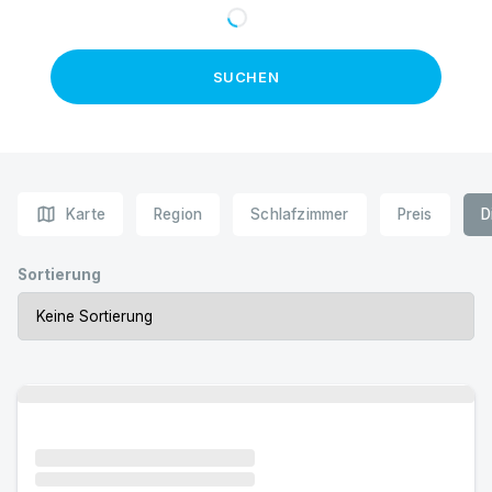
SUCHEN
map
Karte
Region
Schlafzimmer
Preis
D
Sortierung
Urlaub mit Hund