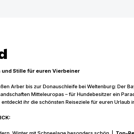
d
und Stille für euren Vierbeiner
en Arber bis zur Donauschleife bei Weltenburg: Der Bay
landschaften Mitteleuropas – für Hundebesitzer ein Para
tdeckt ihr die schönsten Reiseziele für euren Urlaub 
ICK:
ern, Winter mit Schneelage besonders schön |
Top-Re