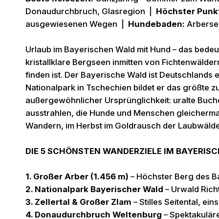
Donaudurchbruch, Glasregion |
Höchster Punk
ausgewiesenen Wegen |
Hundebaden:
Arbersee
Urlaub im Bayerischen Wald mit Hund – das bedeut
kristallklare Bergseen inmitten von Fichtenwälde
finden ist. Der Bayerische Wald ist Deutschland
Nationalpark in Tschechien bildet er das größte
außergewöhnlicher Ursprünglichkeit: uralte Buch
ausstrahlen, die Hunde und Menschen gleichermaß
Wandern, im Herbst im Goldrausch der Laubwälde
DIE 5 SCHÖNSTEN WANDERZIELE IM BAYERIS
1. Großer Arber (1.456 m)
– Höchster Berg des B
2. Nationalpark Bayerischer Wald
– Urwald Rich
3. Zellertal & Großer Zlam
– Stilles Seitental, e
4. Donaudurchbruch Weltenburg
– Spektakuläre