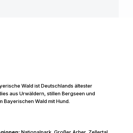
erische Wald ist Deutschlands ältester
dies aus Urwäldern, stillen Bergseen und
im Bayerischen Wald mit Hund.
gionen:
Nationalpark, Großer Arber, Zellertal,