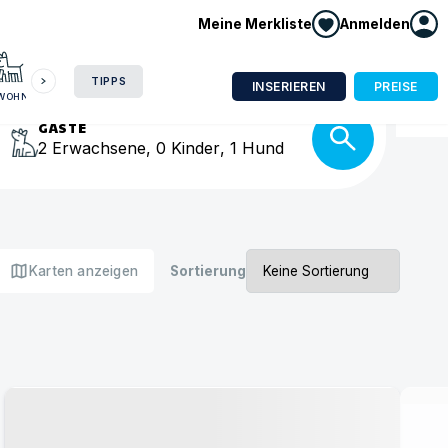
Meine Merkliste
Anmelden
HAUSBOOT
HOTEL
CAMPING
WOHNMOBIL
isse
TIPPS
INSERIEREN
PREISE
NWOHNUNG
GÄSTE
2
Erwachsene
,
0
Kinder
,
1
Hund
map
Karten anzeigen
Sortierung
Urlaub mit Hund