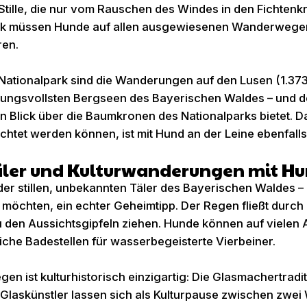
lle, die nur vom Rauschen des Windes in den Fichtenkr
rk müssen Hunde auf allen ausgewiesenen Wanderwegen a
ren.
ationalpark sind die Wanderungen auf den Lusen (1.373 
mungsvollsten Bergseen des Bayerischen Waldes – und 
en Blick über die Baumkronen des Nationalparks bietet. 
htet werden können, ist mit Hund an der Leine ebenfall
e Täler und Kulturwanderungen mit H
 der stillen, unbekannten Täler des Bayerischen Waldes – 
öchten, ein echter Geheimtipp. Der Regen fließt durch 
den Aussichtsgipfeln ziehen. Hunde können auf vielen A
iche Badestellen für wasserbegeisterte Vierbeiner.
en ist kulturhistorisch einzigartig: Die Glasmachertrad
 Glaskünstler lassen sich als Kulturpause zwischen zw