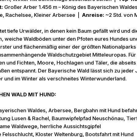
t:
Großer Arber 1.456 m – König des Bayerischen Walde
, Rachelsee, Kleiner Arbersee |
Anreise:
~2 Std. von 
et tiefe Urwälder, in denen kein Baum gefällt wird und d
rn, weiche Waldböden unter den Pfoten eures Hundes und e
s erster und flächenmäßig einer der größten Nationalpa
 zusammenhängende Waldschutzgebiet Mitteleuropas. Für 
en und Fichten, Moore, Hochlagen und Täler, die absei
en entspannt. Der Bayerische Wald lässt sich zu jeder 
r und im Winter als verschneites Winterwunderland.
CHEN WALD MIT HUND:
ayerischen Waldes, Arbersee, Bergbahn mit Hund befah
tung Lusen & Rachel, Baumwipfelpfad Neuschönau, Tier
insame Waldwege, herrliche Aussichtsgipfel
 Felsschlucht, Kloster Weltenburg, Bootsfahrt mit Hund