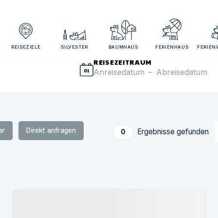
sezeitraum und Gästezahl angeben für bessere Suchergebn
REISEZIELE
SILVESTER
BAUMHAUS
FERIENHAUS
FERIE
REISEZEITRAUM
Anreisedatum
–
Abreisedatum
ar
Direkt anfragen
Ergebnisse gefunden
0
Urlaub mit Hund