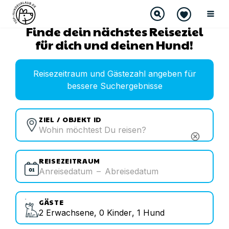
Finde dein nächstes Reiseziel
für dich und deinen Hund!
Reisezeitraum und Gästezahl angeben für
bessere Suchergebnisse
ZIEL / OBJEKT ID
cancel
REISEZEITRAUM
Anreisedatum
–
Abreisedatum
GÄSTE
2
Erwachsene
,
0
Kinder
,
1
Hund