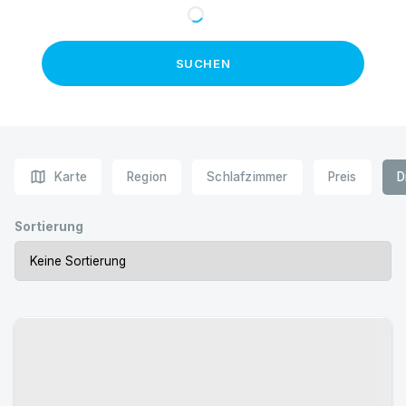
SUCHEN
map
Karte
Region
Schlafzimmer
Preis
D
Sortierung
Urlaub mit Hund