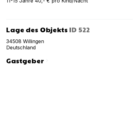
11-15 Jahre 40,- € pro Kind/Nacht
Lage des Objekts
ID
522
34508
Willingen
Deutschland
Gastgeber
chevron_right