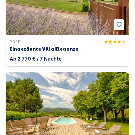
favorite
POPPI
Eingezäunte Villa Eleganza
Ab
2.770 €
/
7
Nächte
Eingezäuntes Grundstück-Villa Carisma | Unterkunft in 