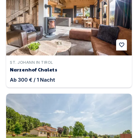
favorite
ST. JOHANN IN TIROL
Narzenhof Chalets
Ab
300 €
/
1
Nacht
Eingezäunte Villa Eleganza | Unterkunft in Poppi