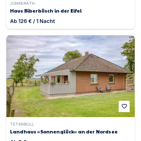
JÜNKERATH
Haus Biberbüsch in der Eifel
Ab
126 €
/
1
Nacht
Landhaus »Sonnenglück« an der Nordsee | Unterkunft i
favorite
TETENBÜLL
Landhaus »Sonnenglück« an der Nordsee