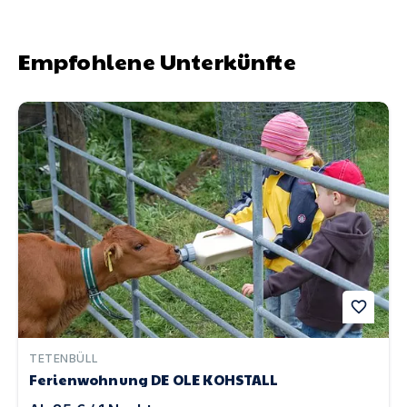
Empfohlene Unterkünfte
Ferienwohnung DE OLE KOHSTALL | Unterkunft in Tete
favorite
TETENBÜLL
Ferienwohnung DE OLE KOHSTALL