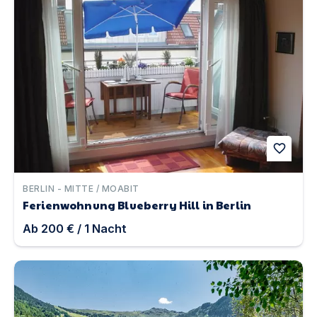
favorite
BERLIN - MITTE / MOABIT
Ferienwohnung Blueberry Hill in Berlin
Ab
200 €
/
1
Nacht
ANDY Hotel & Apartments im Pitztal | Unterkunft in Jerz