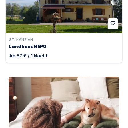
favorite
ST. KANZIAN
Landhaus NEPO
Ab
57 €
/
1
Nacht