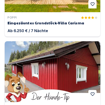
favorite
POPPI
Eingezäuntes Grundstück-Villa Carisma
Ab
6.250 €
/
7
Nächte
Haus Biberbüsch in der Eifel | Unterkunft in Jünkerath
favorite