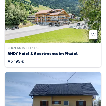
favorite
JERZENS IM PITZTAL
ANDY Hotel & Apartments im Pitztal
Ab
195 €
Landhaus NEPO | Unterkunft in St. Kanzian