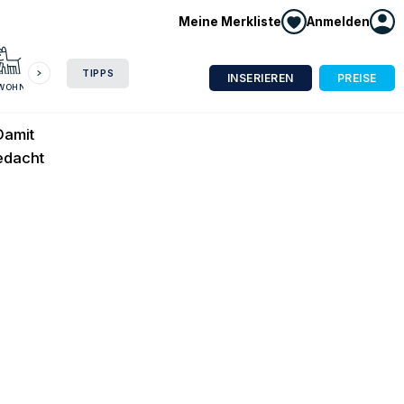
Meine Merkliste
Anmelden
HAUSBOOT
HOTEL
CAMPING
WOHNMOBIL
TIPPS
INSERIEREN
PREISE
NWOHNUNG
Damit
bedacht