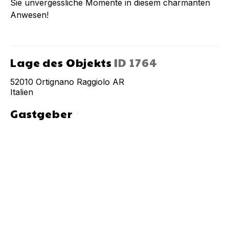
Sie unvergessliche Momente in diesem charmanten
Anwesen!
Lage des Objekts
ID
1764
52010
Ortignano Raggiolo AR
Italien
Gastgeber
chevron_right