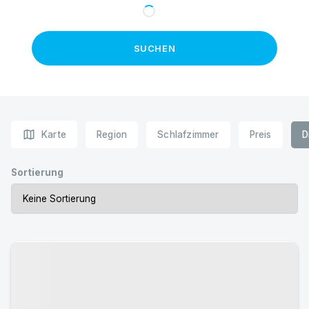
SUCHEN
map
Karte
Region
Schlafzimmer
Preis
D
Sortierung
Urlaub mit Hund