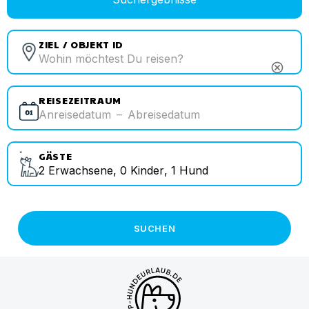
ZIEL / OBJEKT ID
cancel
REISEZEITRAUM
Anreisedatum
–
Abreisedatum
GÄSTE
2
Erwachsene
,
0
Kinder
,
1
Hund
SUCHEN