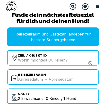
Finde dein nächstes Reiseziel
für dich und deinen Hund!
Reisezeitraum und Gästezahl angeben für
bessere Suchergebnisse
ZIEL / OBJEKT ID
cancel
REISEZEITRAUM
Anreisedatum
–
Abreisedatum
GÄSTE
2
Erwachsene
,
0
Kinder
,
1
Hund