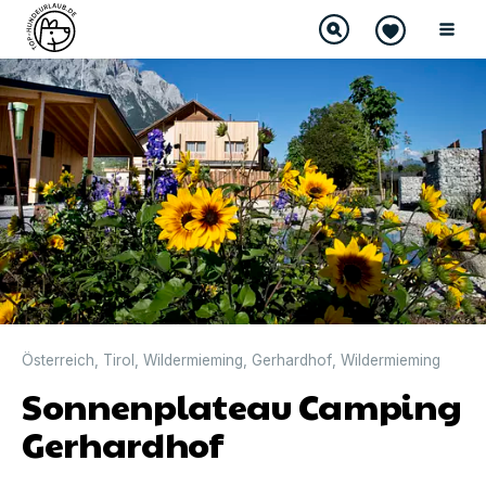
Österreich
,
Tirol
,
Wildermieming
,
Gerhardhof
,
Wildermieming
Sonnenplateau Camping
Gerhardhof