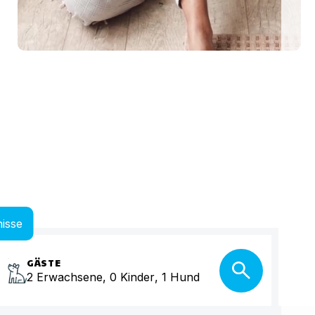
me Urlaubstage mit Hund plant, findet auf top-hundeurlaub.de eine g
isse
GÄSTE
2
Erwachsene
,
0
Kinder
,
1
Hund