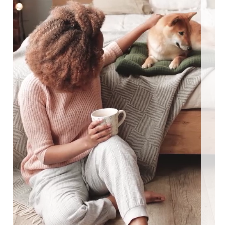
ngezäunte Ferienhäuser: Für den perfekten Urlaub mit Hu
EEN MIT HUND
0 eingezäunte Ferienhäuser: Für den perfekten U