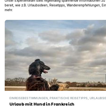
Unser Expertenteam stellt regelmäßig spannende Informationen zu
bereit, wie z.B. Urlaubsideen, Reisetipps, Wanderempfehlungen, Ei
mehr.
Urlaub mit Hund in Frankreich
EINREISEBESTIMMUNGEN, PRAKTISCHE REISETIPPS, URLAUBSI
Urlaub mit Hund in Frankreich