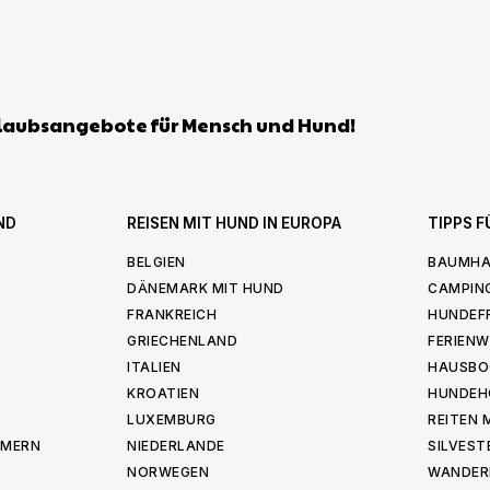
laubsangebote für Mensch und Hund!
ND
REISEN MIT HUND IN EUROPA
TIPPS F
BELGIEN
BAUMHA
DÄNEMARK MIT HUND
CAMPIN
FRANKREICH
HUNDEF
GRIECHENLAND
FERIEN
ITALIEN
HAUSBO
KROATIEN
HUNDEH
LUXEMBURG
REITEN 
MMERN
NIEDERLANDE
SILVEST
NORWEGEN
WANDER