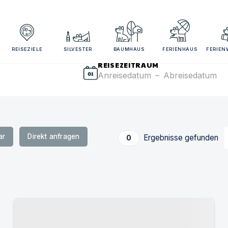
sezeitraum und Gästezahl angeben für bessere Suchergebn
REISEZIELE
SILVESTER
BAUMHAUS
FERIENHAUS
FERIE
REISEZEITRAUM
Anreisedatum
–
Abreisedatum
ar
Direkt anfragen
Ergebnisse gefunden
0
Urlaub mit Hund