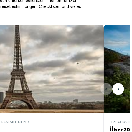
 den unterschiedlichsten Themen für Dich
nreisebestimmungen, Checklisten und vieles
Über 200 ei
DEEN MIT HUND
URLAUBSID
Über 20