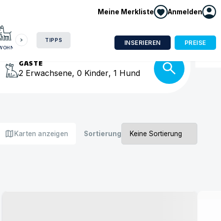
Meine Merkliste
Anmelden
HAUSBOOT
HOTEL
CAMPING
WOHNMOBIL
isse
TIPPS
INSERIEREN
PREISE
NWOHNUNG
GÄSTE
2
Erwachsene
,
0
Kinder
,
1
Hund
map
Karten anzeigen
Sortierung
Urlaub mit Hund