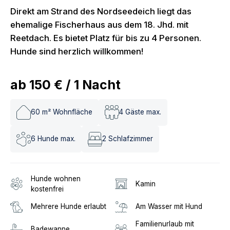
Direkt am Strand des Nordseedeich liegt das
ehemalige Fischerhaus aus dem 18. Jhd. mit
Reetdach. Es bietet Platz für bis zu 4 Personen.
Hunde sind herzlich willkommen!
ab
150 €
/
1
Nacht
60
m² Wohnfläche
4
Gäste max.
6
Hunde max.
2
Schlafzimmer
Hunde wohnen
Kamin
kostenfrei
Mehrere Hunde erlaubt
Am Wasser mit Hund
Familienurlaub mit
Badewanne