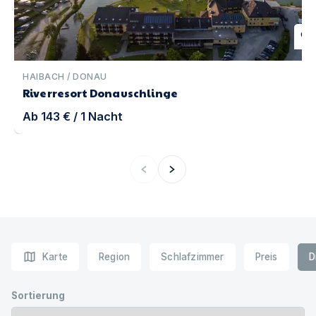
favorite
HAIBACH / DONAU
Riverresort Donauschlinge
Ab
143 €
/
1
Nacht
map
Karte
Region
Schlafzimmer
Preis
D
Sortierung