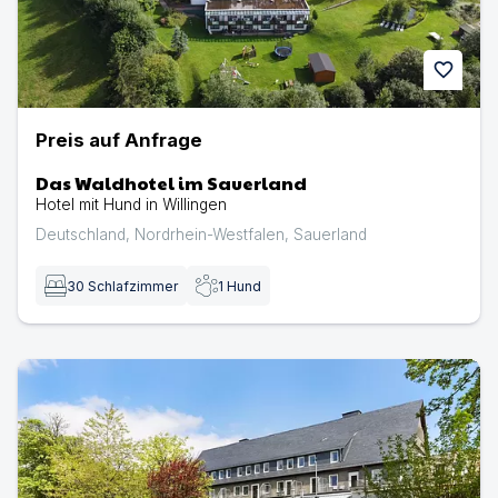
favorite
Preis auf Anfrage
Das Waldhotel im Sauerland
Hotel mit Hund in Willingen
Deutschland
,
Nordrhein-Westfalen
,
Sauerland
30
Schlafzimmer
1
Hund
Berghotel Hoher Knochen | Hotel mit Hund in Schmalle