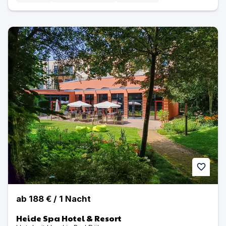
Heide Spa Hotel & Resort | Hotel mit Hund in Bad Düben
favorite
ab
188 €
/
1
Nacht
Heide Spa Hotel & Resort