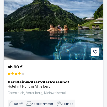
favorite
ab
90 €
Der Kleinwalsertaler Rosenhof
Hotel mit Hund in Mittelberg
Österreich
,
Vorarlberg
,
Kleinwalsertal
50
m²
2
Schlafzimmer
2
Hunde