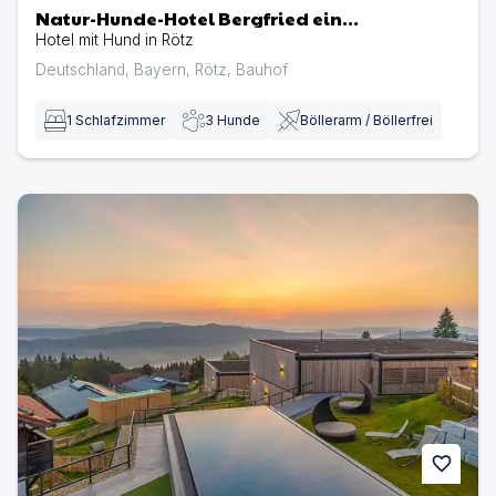
Natur-Hunde-Hotel Bergfried ein
Hundeparadies
Hotel mit Hund in Rötz
Deutschland
,
Bayern
,
Rötz
,
Bauhof
1
Schlafzimmer
3
Hunde
Böllerarm / Böllerfrei
Hunderesort Waldeck | Hotel mit Hund in Philippsreut
favorite