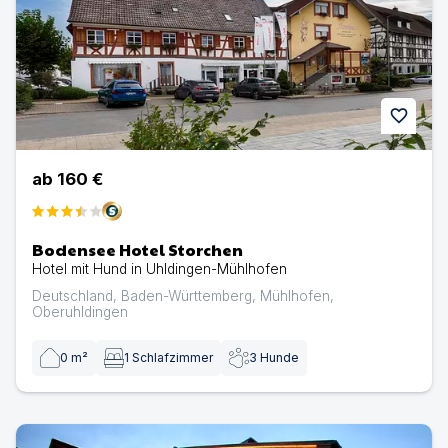
favorite
ab
160 €
Bodensee Hotel Storchen
Hotel mit Hund in Uhldingen-Mühlhofen
Deutschland
,
Baden-Württemberg
,
Mühlhofen
,
Oberuhldingen
0
m²
1
Schlafzimmer
3
Hunde
Hotel Apartments Alpenrose | Hotel mit Hund in Au