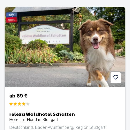
relexa Waldhotel Schatten | Hotel mit Hund in Stuttgart
favorite
ab
69 €
relexa Waldhotel Schatten
Hotel mit Hund in Stuttgart
Deutschland
,
Baden-Württemberg
,
Region Stuttgart