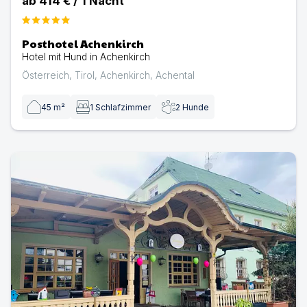
ab
414 €
/
1
Nacht
Posthotel Achenkirch
Hotel mit Hund in Achenkirch
Österreich
,
Tirol
,
Achenkirch
,
Achental
45
m²
1
Schlafzimmer
2
Hunde
Pension Waldhof zu Grillenburg mit Seen fussläufig | Hot