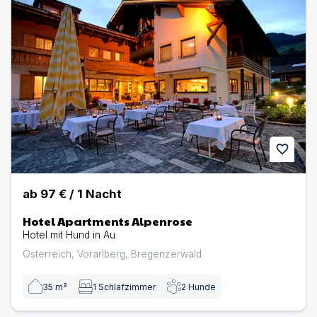
favorite
ab
97 €
/
1
Nacht
Hotel Apartments Alpenrose
Hotel mit Hund in Au
Österreich
,
Vorarlberg
,
Bregenzerwald
35
m²
1
Schlafzimmer
2
Hunde