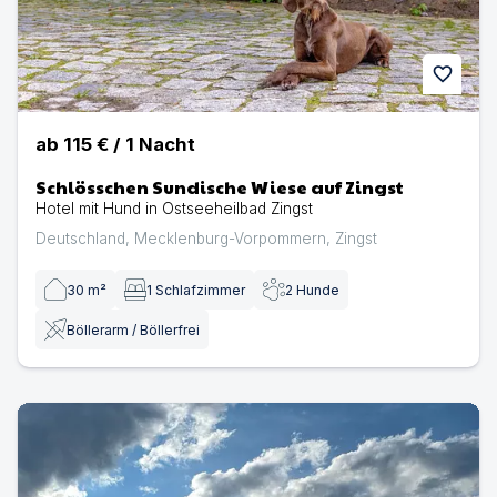
favorite
ab
115 €
/
1
Nacht
Schlösschen Sundische Wiese auf Zingst
Hotel mit Hund in Ostseeheilbad Zingst
Deutschland
,
Mecklenburg-Vorpommern
,
Zingst
30
m²
1
Schlafzimmer
2
Hunde
Böllerarm / Böllerfrei
BergBaur - Das Crazy Farming Hotel | Hotel mit Hund 