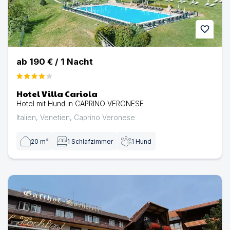
favorite
ab
190 €
/
1
Nacht
Hotel Villa Cariola
Hotel mit Hund in CAPRINO VERONESE
Italien
,
Venetien
,
Caprino Veronese
20
m²
1
Schlafzimmer
1
Hund
Hotel Hochfirst im Schwarzwald | Hotel mit Hund in Len