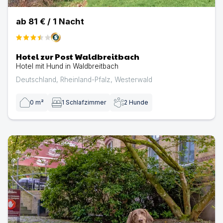
ab
81 €
/
1
Nacht
Hotel zur Post Waldbreitbach
Hotel mit Hund in Waldbreitbach
Deutschland
,
Rheinland-Pfalz
,
Westerwald
0
m²
1
Schlafzimmer
2
Hunde
Schlösschen Sundische Wiese auf Zingst | Hotel mit Hund