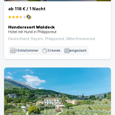
ab
118 €
/
1
Nacht
Hunderesort Waldeck
Hotel mit Hund in Philippsreut
Deutschland
,
Bayern
,
Philippsreut
,
Mitterfirmiansreut
1
Schlafzimmer
3
Hunde
eingezäunt
Hotel Villa Cariola | Hotel mit Hund in CAPRINO VERON