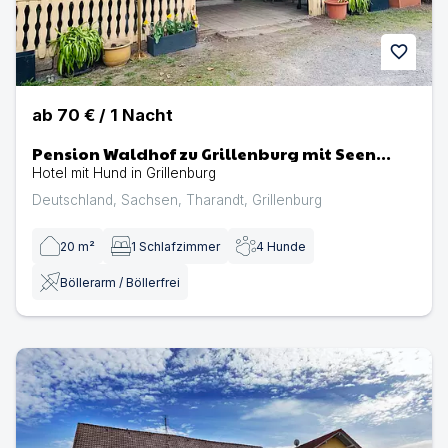
favorite
ab
70 €
/
1
Nacht
Pension Waldhof zu Grillenburg mit Seen
fussläufig
Hotel mit Hund in Grillenburg
Deutschland
,
Sachsen
,
Tharandt
,
Grillenburg
20
m²
1
Schlafzimmer
4
Hunde
Böllerarm / Böllerfrei
Bodensee Hotel Storchen | Hotel mit Hund in Uhldinge