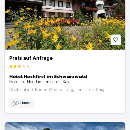
favorite
Preis auf Anfrage
Hotel Hochfirst im Schwarzwald
Hotel mit Hund in Lenzkirch-Saig
Deutschland
,
Baden-Württemberg
,
Lenzkirch
,
Saig
2
Hunde
Der Kleinwalsertaler Rosenhof | Hotel mit Hund in Mittel