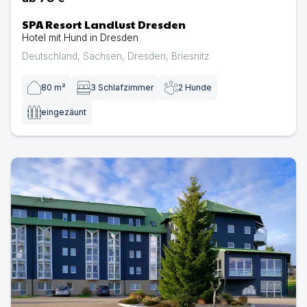
SPA Resort Landlust Dresden
Hotel mit Hund in Dresden
Deutschland
,
Sachsen
,
Dresden
,
Briesnitz
80
m²
3
Schlafzimmer
2
Hunde
eingezäunt
Hotel Kammweg | Hotel mit Hund in Großbreitenbach OT