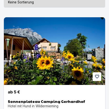
Sonnenplateau Camping Gerhardhof | Hotel mit Hund in
favorite
ab
5 €
Sonnenplateau Camping Gerhardhof
Hotel mit Hund in Wildermieming