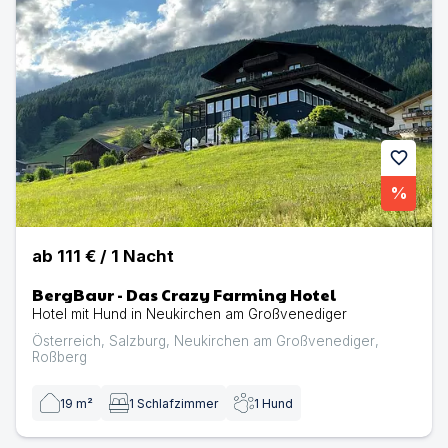
favorite
%
ab
111 €
/
1
Nacht
BergBaur - Das Crazy Farming Hotel
Hotel mit Hund in Neukirchen am Großvenediger
Österreich
,
Salzburg
,
Neukirchen am Großvenediger
,
Roßberg
19
m²
1
Schlafzimmer
1
Hund