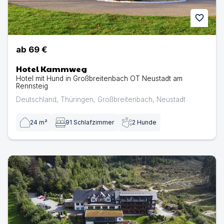
favorite
ab
69 €
Hotel Kammweg
Hotel mit Hund in Großbreitenbach OT Neustadt am
Rennsteig
Deutschland
,
Thüringen
,
Großbreitenbach
,
Neustadt
24
m²
91
Schlafzimmer
2
Hunde
Das Waldhotel im Sauerland | Hotel mit Hund in Willinge