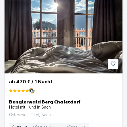
favorite
ab
470 €
/
1
Nacht
Benglerwald Berg Chaletdorf
Hotel mit Hund in Bach
Österreich
,
Tirol
,
Bach