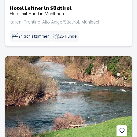
Hotel Leitner in Südtirol
Hotel mit Hund in Mühlbach
Italien
,
Trentino-Alto Adige/Südtirol
,
Mühlbach
24
Schlafzimmer
25
Hunde
Hotel zur Post Waldbreitbach | Hotel mit Hund in Waldbr
favorite