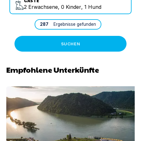
GÄSTE
2
Erwachsene
,
0
Kinder
,
1
Hund
287
Ergebnisse gefunden
SUCHEN
Empfohlene Unterkünfte
Riverresort Donauschlinge | Unterkunft in Haibach / D