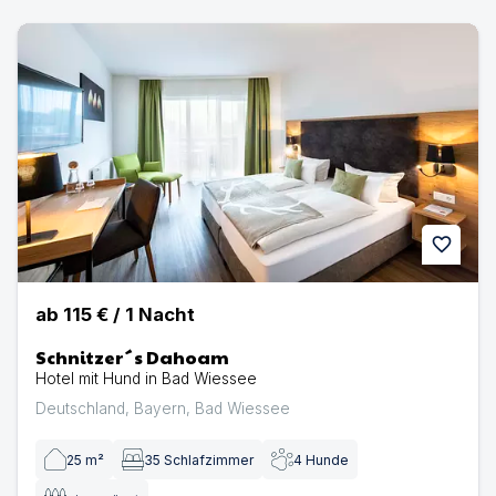
Schnitzer´s Dahoam | Hotel mit Hund in Bad Wiessee
favorite
ab
115 €
/
1
Nacht
Schnitzer´s Dahoam
Hotel mit Hund in Bad Wiessee
Deutschland
,
Bayern
,
Bad Wiessee
25
m²
35
Schlafzimmer
4
Hunde