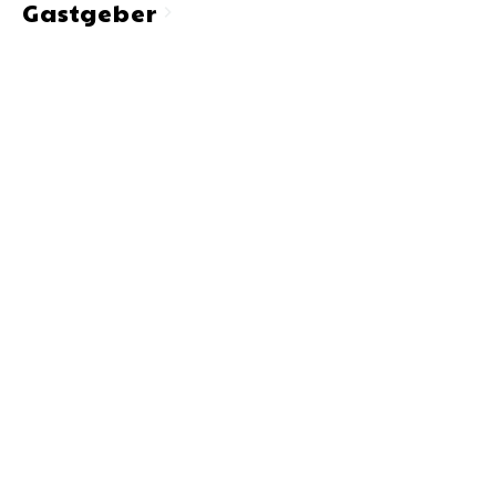
Gastgeber
chevron_right