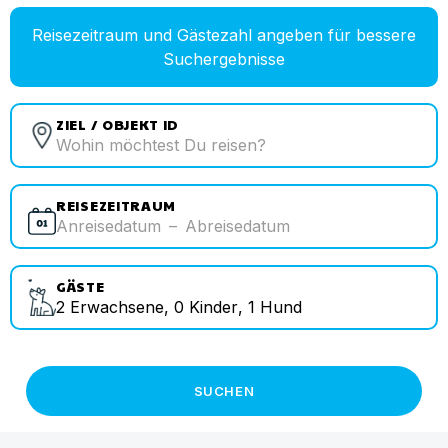
Reisezeitraum und Gästezahl angeben für bessere
Suchergebnisse
ZIEL / OBJEKT ID
REISEZEITRAUM
Anreisedatum
–
Abreisedatum
GÄSTE
2
Erwachsene
,
0
Kinder
,
1
Hund
SUCHEN