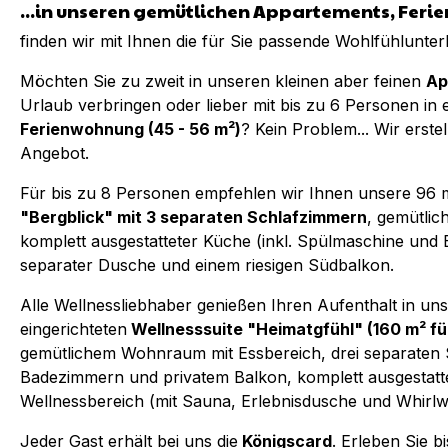
...in unseren gemütlichen Appartements, Fer
finden wir mit Ihnen die für Sie passende Wohlfühlunter
Möchten Sie zu zweit in unseren kleinen aber feinen
Ap
Urlaub verbringen oder lieber mit bis zu 6 Personen in 
Ferienwohnung (45 - 56 m²)
? Kein Problem... Wir erst
Angebot.
Für bis zu 8 Personen empfehlen wir Ihnen unsere 96
"Bergblick" mit 3 separaten Schlafzimmern
, gemütli
komplett ausgestatteter Küche (inkl. Spülmaschine und
separater Dusche und einem riesigen Südbalkon.
Alle Wellnessliebhaber genießen Ihren Aufenthalt in uns
eingerichteten
Wellnesssuite "Heimatgfühl" (160 m² fü
gemütlichem Wohnraum mit Essbereich, drei separaten 
Badezimmern und privatem Balkon, komplett ausgestatt
Wellnessbereich (mit Sauna, Erlebnisdusche und Whirl
Jeder Gast erhält bei uns die
Königscard
. Erleben Sie b