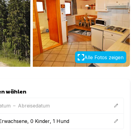
Alle Fotos zeigen
en wählen
datum
–
Abreisedatum
edit
Erwachsene
,
0
Kinder
,
1
Hund
edit