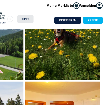
Meine Merkliste
Anmelden
HAUSBOOT
HOTEL
CAMPING
WOHNMOBIL
TIPPS
INSERIEREN
PREISE
NWOHNUNG