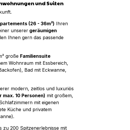
ienwohnungen und Suiten
kunft.
partements (26 - 36m²)
Ihren
einer unserer
geräumigen
ellen Ihnen gern das passende
 m² große
Familiensuite
chem Wohnraum mit Essbereich,
 Backofen), Bad mit Eckwanne,
erer modern, zeitlos und luxuriös
r max. 10 Personen)
mit großem,
Schlafzimmern mit eigenen
ete Küche und privatem
wanne).
is zu 200 Spitzenerlebnisse mit