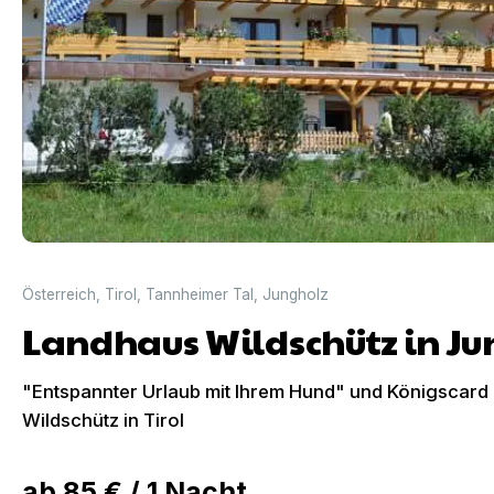
Österreich
,
Tirol
,
Tannheimer Tal
,
Jungholz
Landhaus Wildschütz in Ju
"Entspannter Urlaub mit Ihrem Hund" und Königscard
Wildschütz in Tirol
ab
85 €
/
1
Nacht