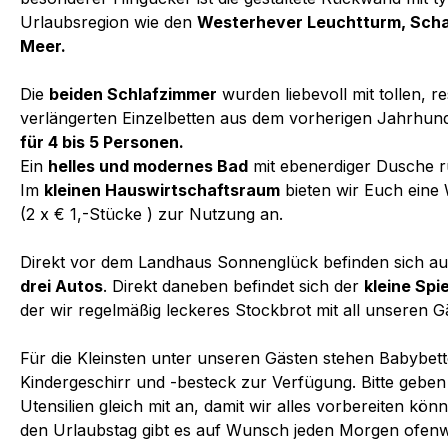
Urlaubsregion wie den
Westerhever Leuchtturm, Sch
Meer.
Die
beiden Schlafzimmer
wurden liebevoll mit tollen, r
verlängerten Einzelbetten aus dem vorherigen Jahrhund
für 4 bis 5 Personen.
Ein
helles und modernes Bad
mit ebenerdiger Dusche r
Im
kleinen Hauswirtschaftsraum
bieten wir Euch eine
(2 x € 1,-Stücke ) zur Nutzung an.
Direkt vor dem Landhaus Sonnenglück befinden sich a
drei Autos
. Direkt daneben befindet sich der
kleine Spi
der wir regelmäßig leckeres Stockbrot mit all unseren G
Für die Kleinsten unter unseren Gästen stehen Babybet
Kindergeschirr und -besteck zur Verfügung. Bitte geben
Utensilien gleich mit an, damit wir alles vorbereiten kön
den Urlaubstag gibt es auf Wunsch jeden Morgen ofen