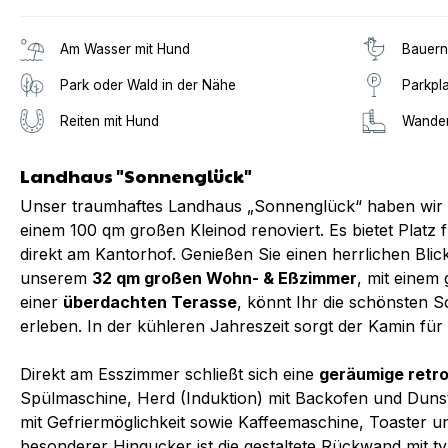
Am Wasser mit Hund
Bauern
Park oder Wald in der Nähe
Parkpl
Reiten mit Hund
Wander
Landhaus "Sonnenglück"
Unser traumhaftes Landhaus „Sonnenglück“ haben wir m
einem 100 qm großen Kleinod renoviert. Es bietet Platz f
direkt am Kantorhof. Genießen Sie einen herrlichen Blic
unserem
32 qm großen Wohn- & Eßzimmer
, mit einem
einer
überdachten Terasse
, könnt Ihr die schönsten 
erleben. In der kühleren Jahreszeit sorgt der Kamin fü
Direkt am Esszimmer schließt sich eine
geräumige retr
Spülmaschine, Herd (Induktion) mit Backofen und Dun
mit Gefriermöglichkeit sowie Kaffeemaschine, Toaster 
besonderer Hingucker ist die gestaltete Rückwand mit t