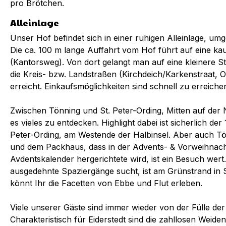
pro Brötchen.
Alleinlage
Unser Hof befindet sich in einer ruhigen Alleinlage, umg
Die ca. 100 m lange Auffahrt vom Hof führt auf eine k
(Kantorsweg). Von dort gelangt man auf eine kleinere S
die Kreis- bzw. Landstraßen (Kirchdeich/Karkenstraat, 
erreicht. Einkaufsmöglichkeiten sind schnell zu erreiche
Zwischen Tönning und St. Peter-Ording, Mitten auf der N
es vieles zu entdecken. Highlight dabei ist sicherlich de
Peter-Ording, am Westende der Halbinsel. Aber auch Tö
und dem Packhaus, dass in der Advents- & Vorweihnach
Avdentskalender hergerichtete wird, ist ein Besuch wert
ausgedehnte Spaziergänge sucht, ist am Grünstrand in S
könnt Ihr die Facetten von Ebbe und Flut erleben.
Viele unserer Gäste sind immer wieder von der Fülle der
Charakteristisch für Eiderstedt sind die zahllosen Weiden