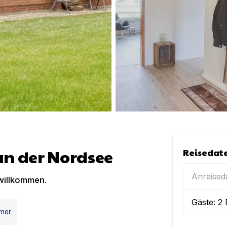
n der Nordsee
Reisedat
Anreise
 willkommen.
Gäste:
2
mmer