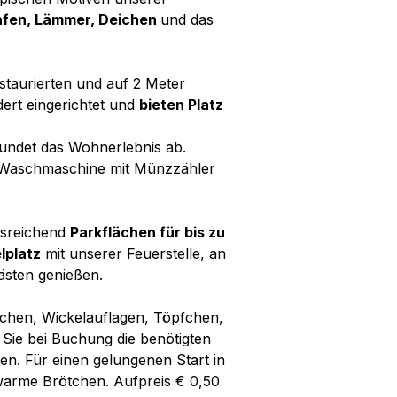
afen, Lämmer, Deichen
und das
estaurierten und auf 2 Meter
ert eingerichtet und
bieten Platz
undet das Wohnerlebnis ab.
 Waschmaschine mit Münzzähler
usreichend
Parkflächen für bis zu
elplatz
mit unserer Feuerstelle, an
ästen genießen.
tchen, Wickelauflagen, Töpfchen,
 Sie bei Buchung die benötigten
nen. Für einen gelungenen Start in
warme Brötchen. Aufpreis € 0,50