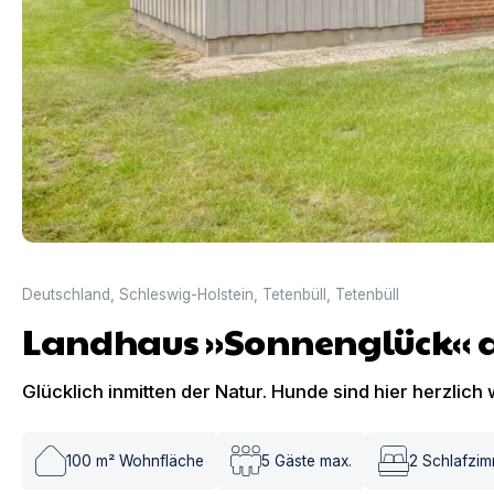
Deutschland
,
Schleswig-Holstein
,
Tetenbüll
,
Tetenbüll
Landhaus »Sonnenglück« a
Glücklich inmitten der Natur. Hunde sind hier herzlich
100
m² Wohnfläche
5
Gäste max.
2
Schlafzi