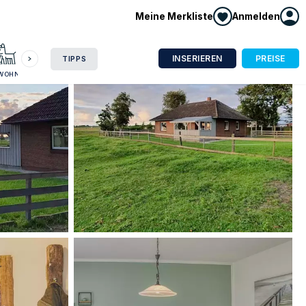
Meine Merkliste
Anmelden
HAUSBOOT
HOTEL
CAMPING
WOHNMOBIL
INSERIEREN
PREISE
TIPPS
NWOHNUNG