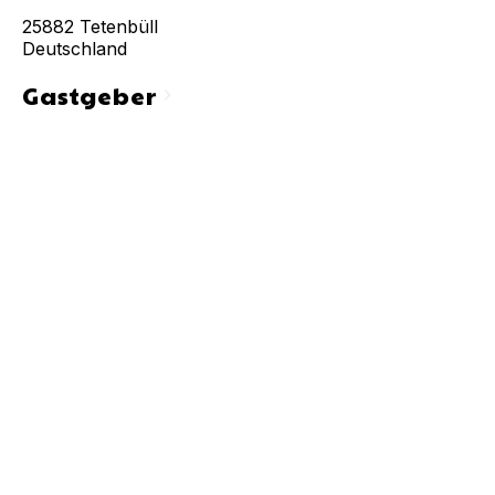
25882
Tetenbüll
Deutschland
Gastgeber
chevron_right