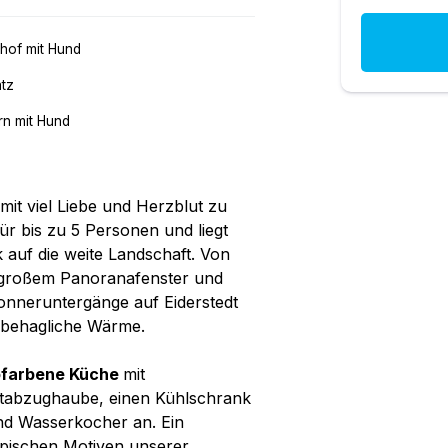
hof mit Hund
atz
n mit Hund
it viel Liebe und Herzblut zu
ür bis zu 5 Personen und liegt
k auf die weite Landschaft. Von
 großem Panoranafenster und
Sonneruntergänge auf Eiderstedt
r behagliche Wärme.
ofarbene Küche
mit
stabzughaube, einen Kühlschrank
und Wasserkocher an. Ein
ypischen Motiven unserer