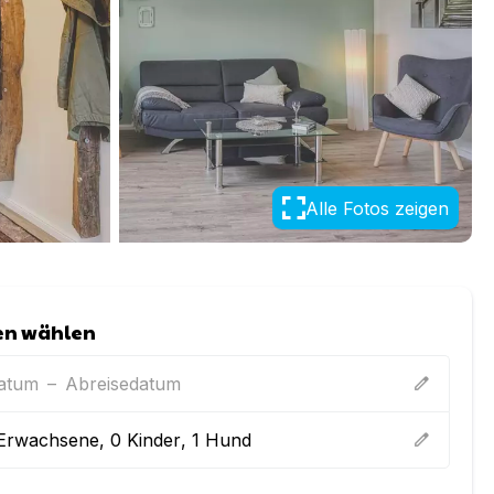
Alle Fotos zeigen
en wählen
datum
–
Abreisedatum
edit
Erwachsene
,
0
Kinder
,
1
Hund
edit