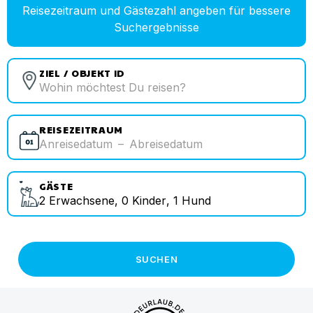
Reisezeitraum und Gästezahl angeben für bessere
Suchergebnisse
ZIEL / OBJEKT ID
REISEZEITRAUM
Anreisedatum
–
Abreisedatum
GÄSTE
2
Erwachsene
,
0
Kinder
,
1
Hund
SUCHEN