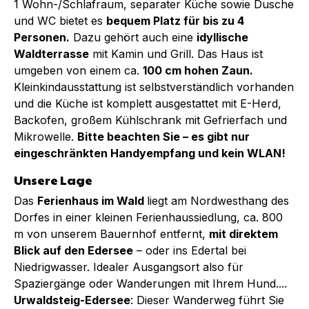
1 Wohn-/Schlafraum, separater Küche sowie Dusche
und WC bietet es
bequem Platz für bis zu 4
Personen.
Dazu gehört auch eine
idyllische
Waldterrasse
mit Kamin und Grill. Das Haus ist
umgeben von einem ca.
100 cm hohen Zaun.
Kleinkindausstattung ist selbstverständlich vorhanden
und die Küche ist komplett ausgestattet mit E-Herd,
Backofen, großem Kühlschrank mit Gefrierfach und
Mikrowelle.
Bitte beachten Sie – es gibt nur
eingeschränkten Handyempfang und kein WLAN!
Unsere Lage
Das
Ferienhaus im Wald
liegt am Nordwesthang des
Dorfes in einer kleinen Ferienhaussiedlung, ca. 800
m von unserem Bauernhof entfernt,
mit direktem
Blick auf den Edersee
– oder ins Edertal bei
Niedrigwasser. Idealer Ausgangsort also für
Spaziergänge oder Wanderungen mit Ihrem Hund....
Urwaldsteig-Edersee
: Dieser Wanderweg führt Sie