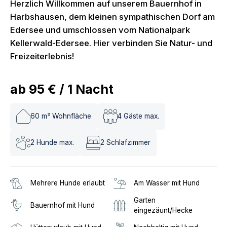
Herzlich Willkommen auf unserem Bauernhof in
Harbshausen, dem kleinen sympathischen Dorf am
Edersee und umschlossen vom Nationalpark
Kellerwald-Edersee. Hier verbinden Sie Natur- und
Freizeiterlebnis!
ab
95 €
/
1
Nacht
60
m² Wohnfläche
4
Gäste max.
2
Hunde max.
2
Schlafzimmer
Mehrere Hunde erlaubt
Am Wasser mit Hund
Garten
Bauernhof mit Hund
eingezäunt/Hecke