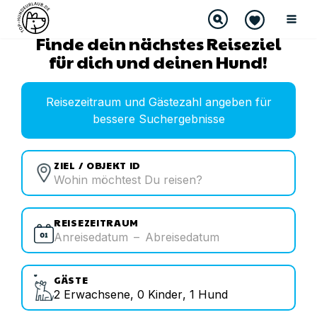
Finde dein nächstes Reiseziel
für dich und deinen Hund!
Reisezeitraum und Gästezahl angeben für
bessere Suchergebnisse
ZIEL / OBJEKT ID
REISEZEITRAUM
Anreisedatum
–
Abreisedatum
GÄSTE
2
Erwachsene
,
0
Kinder
,
1
Hund