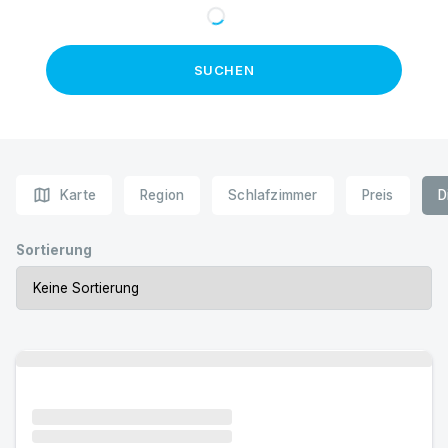
SUCHEN
map
Karte
Region
Schlafzimmer
Preis
D
Sortierung
Urlaub mit Hund