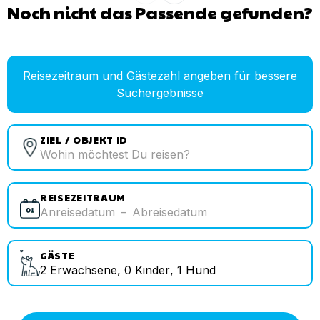
Noch nicht das Passende gefunden?
Reisezeitraum und Gästezahl angeben für bessere
Suchergebnisse
ZIEL / OBJEKT ID
REISEZEITRAUM
Anreisedatum
–
Abreisedatum
GÄSTE
2
Erwachsene
,
0
Kinder
,
1
Hund