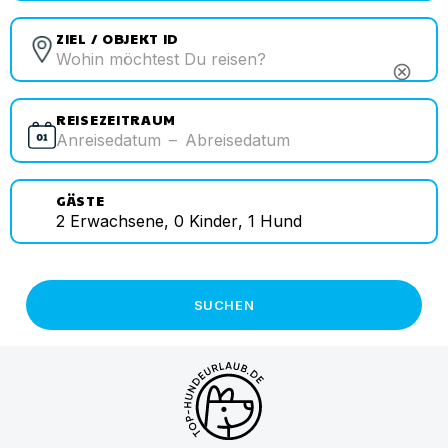
ZIEL / OBJEKT ID
cancel
REISEZEITRAUM
Anreisedatum
–
Abreisedatum
GÄSTE
2
Erwachsene
,
0
Kinder
,
1
Hund
SUCHEN