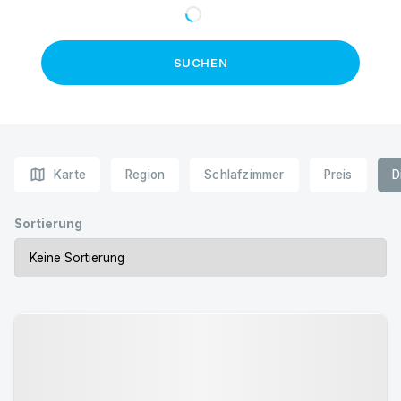
SUCHEN
map
Karte
Region
Schlafzimmer
Preis
D
Sortierung
Urlaub mit Hund