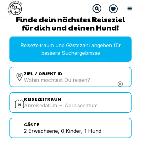
Finde dein nächstes Reiseziel
für dich und deinen Hund!
Reisezeitraum und Gästezahl angeben für
bessere Suchergebnisse
ZIEL / OBJEKT ID
cancel
REISEZEITRAUM
Anreisedatum
–
Abreisedatum
GÄSTE
2
Erwachsene
,
0
Kinder
,
1
Hund