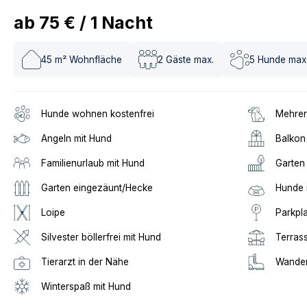
ab
75 €
/
1
Nacht
45
m² Wohnfläche
2
Gäste max.
5
Hunde max
Hunde wohnen kostenfrei
Mehrer
Angeln mit Hund
Balkon
Familienurlaub mit Hund
Garten
Garten eingezäunt/Hecke
Hunde 
Loipe
Parkpl
Silvester böllerfrei mit Hund
Terras
Tierarzt in der Nähe
Wander
Winterspaß mit Hund