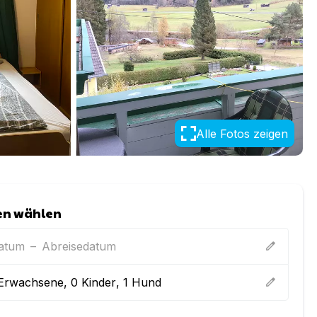
Alle Fotos zeigen
en wählen
datum
–
Abreisedatum
edit
Erwachsene
,
0
Kinder
,
1
Hund
edit