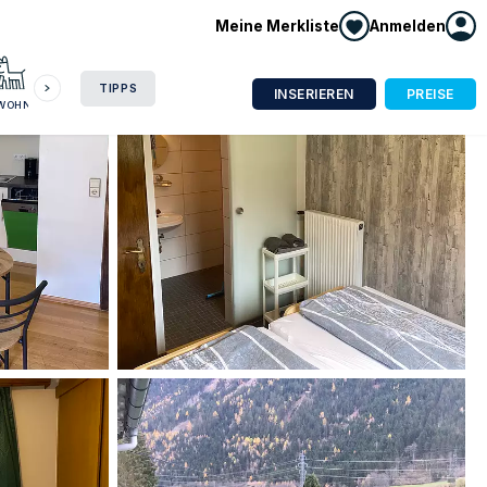
Meine Merkliste
Anmelden
HAUSBOOT
HOTEL
CAMPING
WOHNMOBIL
TIPPS
INSERIEREN
PREISE
NWOHNUNG