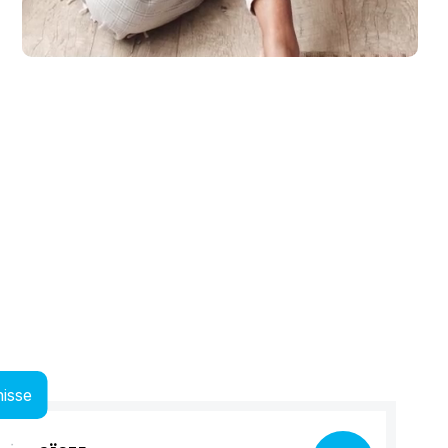
laub zu machen. Spaß und Abenteuer für die ganze Familie, ganz entsp.
isse