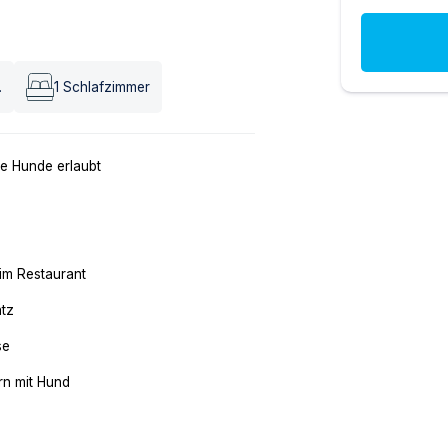
.
1
Schlafzimmer
e Hunde erlaubt
im Restaurant
atz
se
n mit Hund