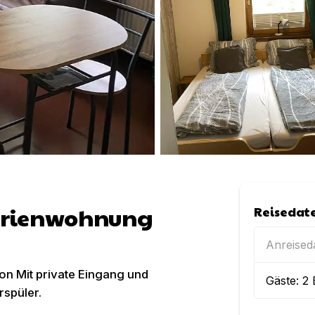
Ferienwohnung
Reisedat
Anreise
on Mit private Eingang und
Gäste:
2
rspüler.