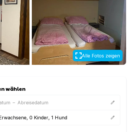
Alle Fotos zeigen
en wählen
datum
–
Abreisedatum
edit
Erwachsene
,
0
Kinder
,
1
Hund
edit