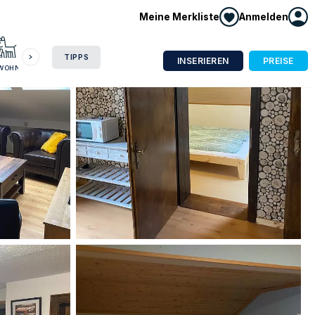
Meine Merkliste
Anmelden
HAUSBOOT
HOTEL
CAMPING
WOHNMOBIL
TIPPS
INSERIEREN
PREISE
NWOHNUNG