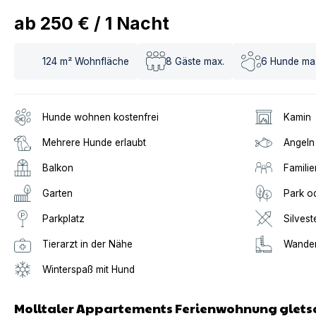
ab
250 €
/
1
Nacht
124
m² Wohnfläche
8
Gäste max.
6
Hunde ma
Hunde wohnen kostenfrei
Kamin
Mehrere Hunde erlaubt
Angeln
Balkon
Familie
Garten
Park o
Parkplatz
Silvest
Tierarzt in der Nähe
Wander
Winterspaß mit Hund
Molltaler Appartements Ferienwohnung gletsc