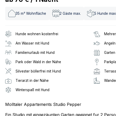
35
m² Wohnfläche
2
Gäste max.
5
Hunde max
Hunde wohnen kostenfrei
Mehrer
Am Wasser mit Hund
Angeln
Familienurlaub mit Hund
Garten
Park oder Wald in der Nähe
Parkpl
Silvester böllerfrei mit Hund
Terras
Tierarzt in der Nähe
Wander
Winterspaß mit Hund
Molltaler Appartements Studio Pepper
Ein Studio mit eingezäunten Garten geeignet fur 2 Pers