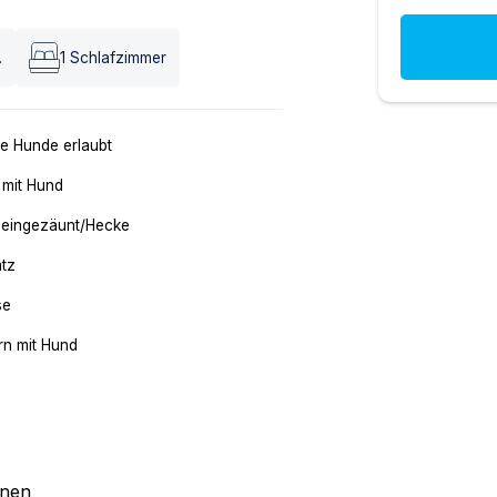
.
1
Schlafzimmer
e Hunde erlaubt
 mit Hund
 eingezäunt/Hecke
atz
se
n mit Hund
onen