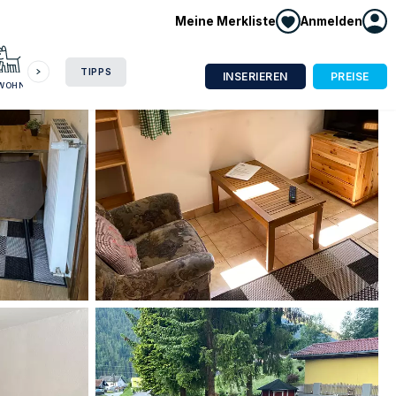
Meine Merkliste
Anmelden
HAUSBOOT
HOTEL
CAMPING
WOHNMOBIL
TIPPS
INSERIEREN
PREISE
NWOHNUNG