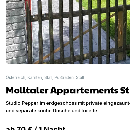
Österreich
,
Kärnten
,
Stall
,
Pußtratten
,
Stall
Molltaler Appartements St
Studio Pepper im erdgeschoss mit private eingezaunt
und separate kuche Dusche und toilette
ab
70 €
/
1
Nacht