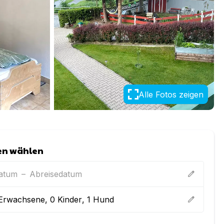
Alle Fotos zeigen
en wählen
datum
–
Abreisedatum
edit
Erwachsene
,
0
Kinder
,
1
Hund
edit