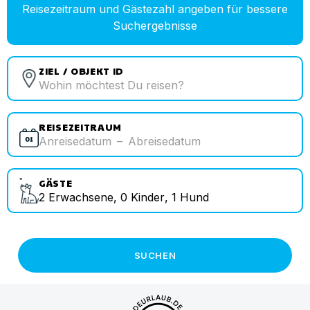
Reisezeitraum und Gästezahl angeben für bessere
Suchergebnisse
ZIEL / OBJEKT ID
REISEZEITRAUM
Anreisedatum
–
Abreisedatum
GÄSTE
2
Erwachsene
,
0
Kinder
,
1
Hund
SUCHEN