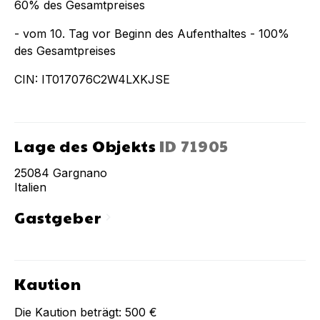
60% des Gesamtpreises
- vom 10. Tag vor Beginn des Aufenthaltes - 100%
des Gesamtpreises
CIN: IT017076C2W4LXKJSE
Lage des Objekts
ID
71905
25084
Gargnano
Italien
Gastgeber
chevron_right
Kaution
Die Kaution beträgt:
500 €