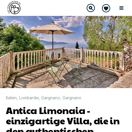
Italien
,
Lombardei
,
Gargnano
,
Gargnano
Antica Limonaia -
einzigartige Villa, die in
den authentischen