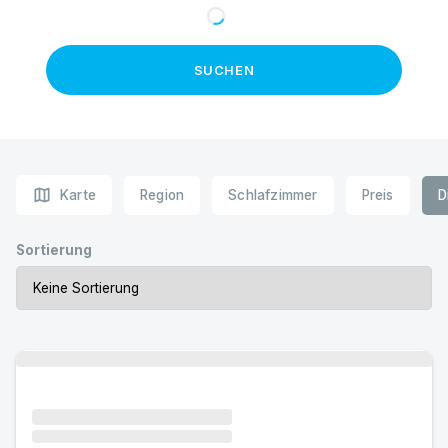
SUCHEN
map
Karte
Region
Schlafzimmer
Preis
D
Sortierung
Urlaub mit Hund