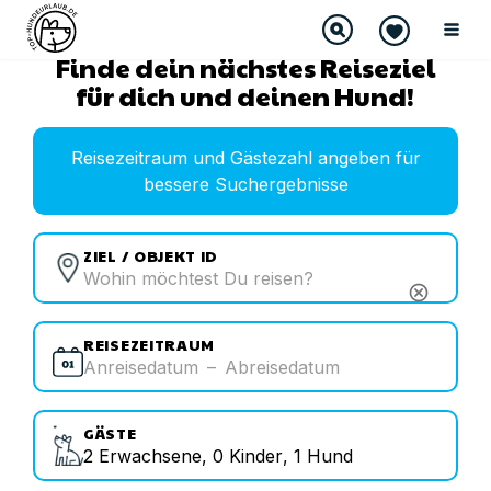
Finde dein nächstes Reiseziel
für dich und deinen Hund!
Reisezeitraum und Gästezahl angeben für
bessere Suchergebnisse
ZIEL / OBJEKT ID
cancel
REISEZEITRAUM
Anreisedatum
–
Abreisedatum
GÄSTE
2
Erwachsene
,
0
Kinder
,
1
Hund