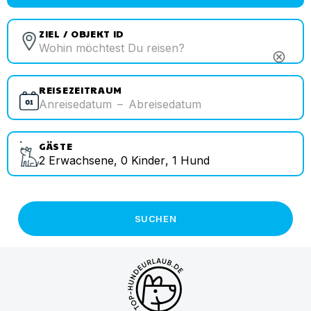
ZIEL / OBJEKT ID
cancel
REISEZEITRAUM
Anreisedatum
–
Abreisedatum
GÄSTE
2
Erwachsene
,
0
Kinder
,
1
Hund
SUCHEN