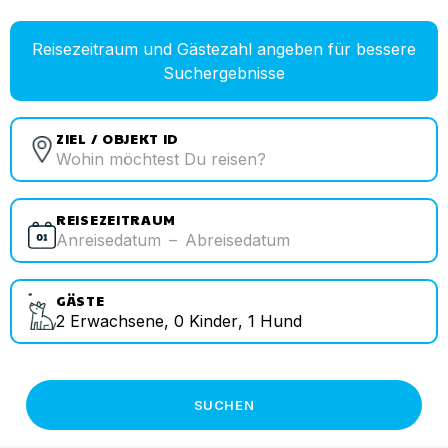
Reisezeitraum und Gästezahl angeben für bessere
Suchergebnisse
ZIEL / OBJEKT ID
REISEZEITRAUM
Anreisedatum
–
Abreisedatum
GÄSTE
2
Erwachsene
,
0
Kinder
,
1
Hund
SUCHEN