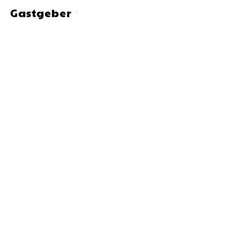
Gastgeber
chevron_right