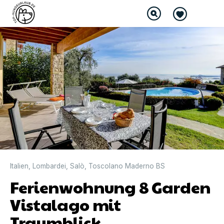
Italien
,
Lombardei
,
Salò
,
Toscolano Maderno BS
Ferienwohnung 8 Garden
Vistalago mit
Traumblick