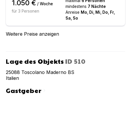
maximal
6
Personen
1.050 €
/ Woche
mindestens
7
Nächte
für
3
Personen
Anreise
Mo, Di, Mi, Do, Fr,
Sa, So
Weitere Preise anzeigen
Lage des Objekts
ID
510
25088
Toscolano Maderno BS
Italien
Gastgeber
chevron_right