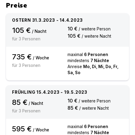
Preise
OSTERN
31.3.2023
-
14.4.2023
10 €
105 €
/ weitere Person
/ Nacht
105 €
/ weitere Nacht
für
3
Personen
maximal
6
Personen
735 €
/ Woche
mindestens
7
Nächte
für
3
Personen
Anreise
Mo, Di, Mi, Do, Fr,
Sa, So
FRÜHLING
15.4.2023
-
19.5.2023
10 €
85 €
/ weitere Person
/ Nacht
85 €
/ weitere Nacht
für
3
Personen
maximal
6
Personen
595 €
/ Woche
mindestens
7
Nächte