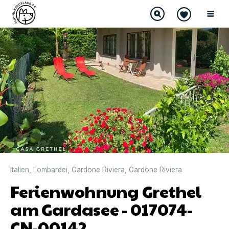
Italien
,
Lombardei
,
Gardone Riviera
,
Gardone Riviera
Ferienwohnung Grethel
am Gardasee - 017074-
CN-00142