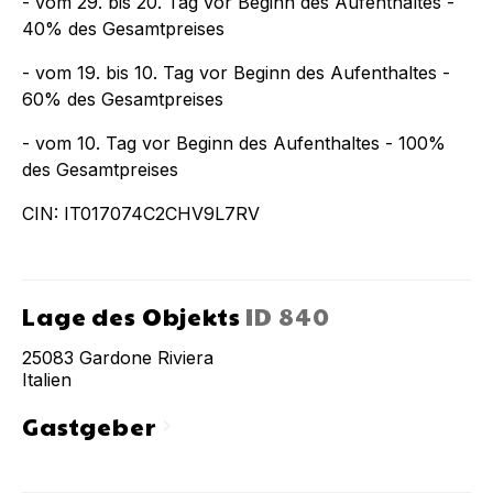
- vom 29. bis 20. Tag vor Beginn des Aufenthaltes -
40% des Gesamtpreises
- vom 19. bis 10. Tag vor Beginn des Aufenthaltes -
60% des Gesamtpreises
- vom 10. Tag vor Beginn des Aufenthaltes - 100%
des Gesamtpreises
CIN: IT017074C2CHV9L7RV
Lage des Objekts
ID
840
25083
Gardone Riviera
Italien
Gastgeber
chevron_right