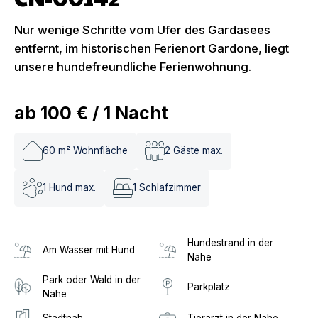
Nur wenige Schritte vom Ufer des Gardasees
entfernt, im historischen Ferienort Gardone, liegt
unsere hundefreundliche Ferienwohnung.
ab
100 €
/
1
Nacht
60
m² Wohnfläche
2
Gäste max.
1
Hund max.
1
Schlafzimmer
Hundestrand in der
Am Wasser mit Hund
Nähe
Park oder Wald in der
Parkplatz
Nähe
Stadtnah
Tierarzt in der Nähe