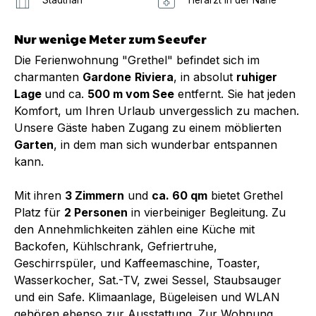
Nur wenige Meter zum Seeufer
Die Ferienwohnung "Grethel" befindet sich im
charmanten
Gardone
Riviera
, in absolut
ruhiger
Lage
und ca.
500 m vom See
entfernt. Sie hat jeden
Komfort, um Ihren Urlaub unvergesslich zu machen.
Unsere Gäste haben Zugang zu einem möblierten
Garten
, in dem man sich wunderbar entspannen
kann.
Mit ihren
3 Zimmern
und
ca. 60 qm
bietet Grethel
Platz für
2 Personen
in vierbeiniger Begleitung. Zu
den Annehmlichkeiten zählen eine Küche mit
Backofen, Kühlschrank, Gefriertruhe,
Geschirrspüler, und Kaffeemaschine, Toaster,
Wasserkocher, Sat.-TV, zwei Sessel, Staubsauger
und ein Safe. Klimaanlage, Bügeleisen und WLAN
gehören ebenso zur Ausstattung. Zur Wohnung