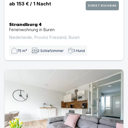
ab
153 €
/
1
Nacht
DIREKT BUCHBAR
Strandburg 4
Ferienwohnung in Buren
Niederlande
,
Provinz Friesland
,
Buren
75
m²
2
Schlafzimmer
1
Hund
Dünenloft 53 | Ferienwohnung in Ameland