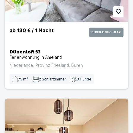
favorite
ab
130 €
/
1
Nacht
DIREKT BUCHBAR
Dünenloft 53
Ferienwohnung in Ameland
Niederlande
,
Provinz Friesland
,
Buren
75
m²
2
Schlafzimmer
3
Hunde
Oostkant 64 | Ferienwohnung in Ameland