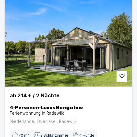
favorite
ab
214 €
/
2
Nächte
4-Personen-Luxus Bungalow
Ferienwohnung in Radewijk
Niederlande
,
Overijssel
,
Radewijk
70
m²
2
Schlafzimmer
4
Hunde