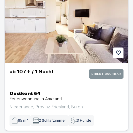
favorite
ab
107 €
/
1
Nacht
DIREKT BUCHBAR
Oostkant 64
Ferienwohnung in Ameland
Niederlande
,
Provinz Friesland
,
Buren
65
m²
2
Schlafzimmer
3
Hunde