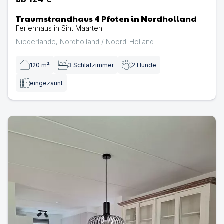
Traumstrandhaus 4 Pfoten in Nordholland
Ferienhaus in Sint Maarten
Niederlande
,
Nordholland / Noord-Holland
120
m²
3
Schlafzimmer
2
Hunde
eingezäunt
Strandhaus für 4 Pfoten im Landhausstil in Sint Maarten