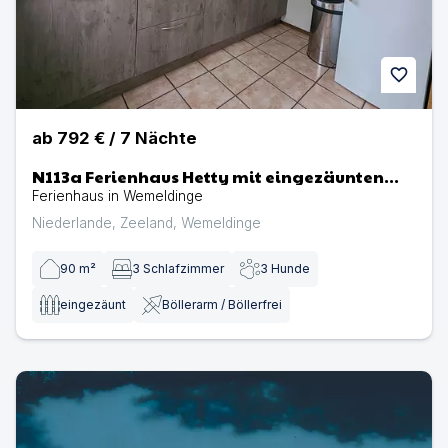
favorite
ab
792 €
/
7
Nächte
N113a Ferienhaus Hetty mit eingezäunten
Garten, fußläufig zum Strand in Holland
Ferienhaus in Wemeldinge
Niederlande
,
Zeeland
,
Wemeldinge
90
m²
3
Schlafzimmer
3
Hunde
eingezäunt
Böllerarm / Böllerfrei
Hausboot Royale Mystique A mit Hund in den Niederlan