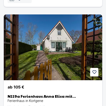
N119a Ferienhaus Anna Elisa mit eingezäunten Garten in 
favorite
ab
105 €
N119a Ferienhaus Anna Elisa mit
eingezäunten Garten in Holland
Ferienhaus in Kortgene