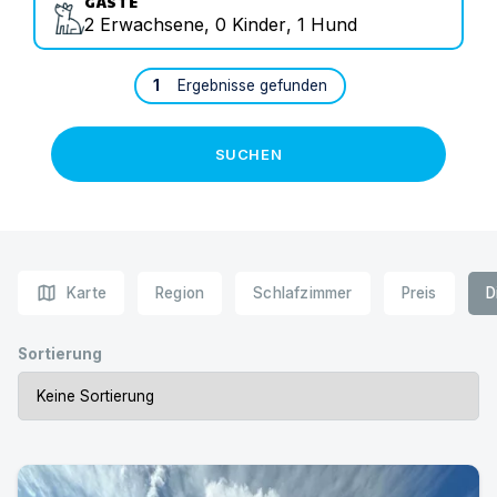
GÄSTE
2
Erwachsene
,
0
Kinder
,
1
Hund
1
Ergebnisse gefunden
SUCHEN
map
Karte
Region
Schlafzimmer
Preis
D
Sortierung
Freistehendes Ferienhaus mit Sauna und großem Garten 