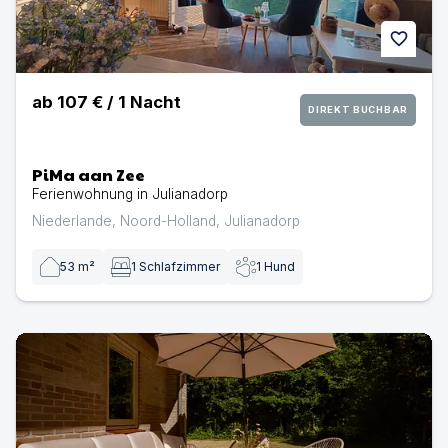
favorite
ab
107 €
/
1
Nacht
DIREKT BUCHBAR
PiMa aan Zee
Ferienwohnung in Julianadorp
Niederlande
,
Noord-Holland
,
Julianadorp
53
m²
1
Schlafzimmer
1
Hund
Mamooi Julianadorp | Ferienhaus in Julianadorp