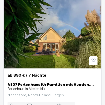
favorite
ab
890 €
/
7
Nächte
N107 Ferienhaus für Familien mit Hunden.
Angeln, Bootsteg, Strand am Ijsselmeer
Ferienhaus in Medemblik
Niederlande
,
Noord-Holland
,
Bergen