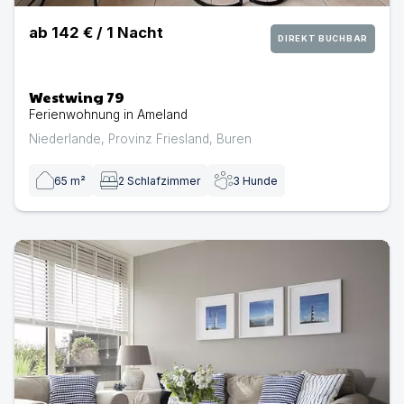
ab
142 €
/
1
Nacht
DIREKT BUCHBAR
Westwing 79
Ferienwohnung in Ameland
Niederlande
,
Provinz Friesland
,
Buren
65
m²
2
Schlafzimmer
3
Hunde
Fischerliesel 8 | Ferienwohnung in Ameland