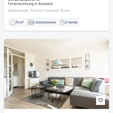
Ferienwohnung in Ameland
Niederlande
,
Provinz Friesland
,
Buren
75
m²
2
Schlafzimmer
3
Hunde
Strandburg 4 | Ferienwohnung in Buren
favorite