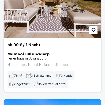
favorite
ab
99 €
/
1
Nacht
Mamooi Julianadorp
Ferienhaus in Julianadorp
Niederlande
,
Noord-Holland
,
Julianadorp
78
m²
3
Schlafzimmer
3
Hunde
eingezäunt
Böllerarm / Böllerfrei
4-Personen-Luxus Bungalow | Ferienwohnung in Radewi