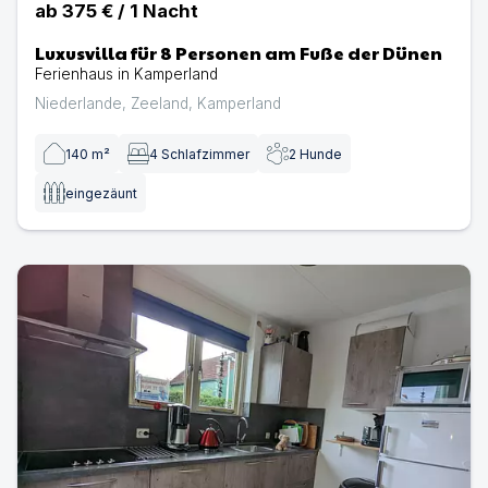
ab
375 €
/
1
Nacht
Luxusvilla für 8 Personen am Fuße der Dünen
Ferienhaus in Kamperland
Niederlande
,
Zeeland
,
Kamperland
140
m²
4
Schlafzimmer
2
Hunde
eingezäunt
N113a Ferienhaus Hetty mit eingezäunten Garten, fußläu