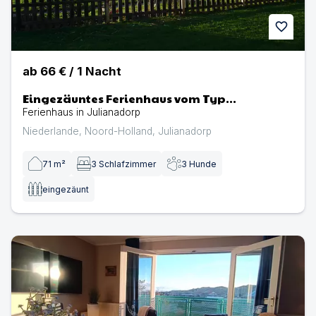
favorite
ab
66 €
/
1
Nacht
Eingezäuntes Ferienhaus vom Typ
Strandperle mit Dünenblick
Ferienhaus in Julianadorp
Niederlande
,
Noord-Holland
,
Julianadorp
71
m²
3
Schlafzimmer
3
Hunde
eingezäunt
PiMa aan Zee | Ferienwohnung in Julianadorp