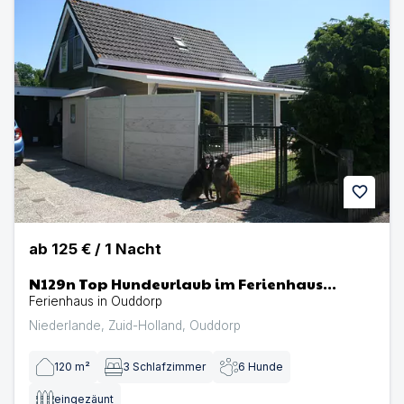
favorite
ab
125 €
/
1
Nacht
N129n Top Hundeurlaub im Ferienhaus
Sheltiehome mit eingezäunten Garten und
Ferienhaus in Ouddorp
fußläufig z...
Niederlande
,
Zuid-Holland
,
Ouddorp
120
m²
3
Schlafzimmer
6
Hunde
eingezäunt