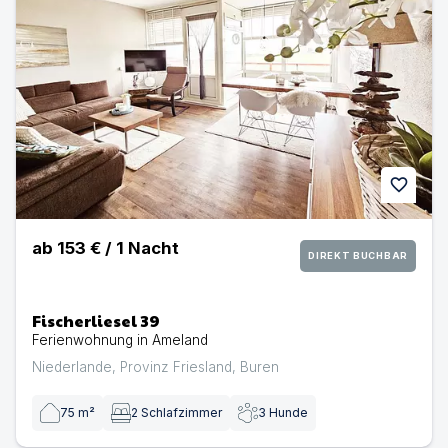
favorite
ab
153 €
/
1
Nacht
DIREKT BUCHBAR
Fischerliesel 39
Ferienwohnung in Ameland
Niederlande
,
Provinz Friesland
,
Buren
75
m²
2
Schlafzimmer
3
Hunde