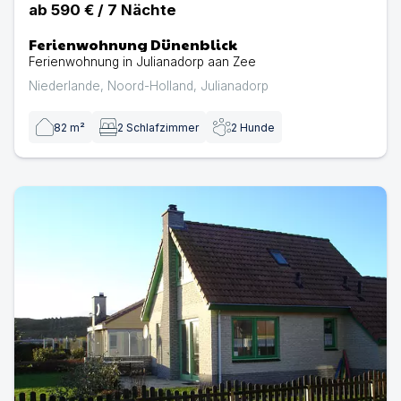
ab
590 €
/
7
Nächte
Ferienwohnung Dünenblick
Ferienwohnung in Julianadorp aan Zee
Niederlande
,
Noord-Holland
,
Julianadorp
82
m²
2
Schlafzimmer
2
Hunde
Eingezäuntes Ferienhaus vom Typ Strandperle mit Dünenb