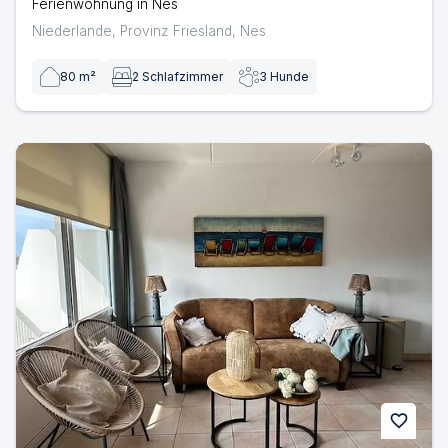
Ferienwohnung in Nes
Niederlande
,
Provinz Friesland
,
Nes
80
m²
2
Schlafzimmer
3
Hunde
Westwing 79 | Ferienwohnung in Ameland
favorite