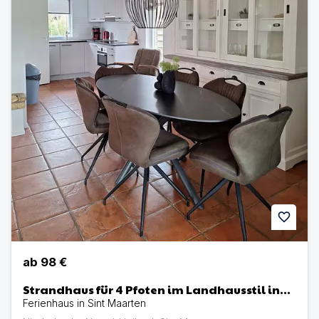
favorite
ab
98 €
Strandhaus für 4 Pfoten im Landhausstil in
Sint Maarten - Nordholland-
Ferienhaus in Sint Maarten