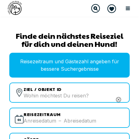
Finde dein nächstes Reiseziel
für dich und deinen Hund!
Reisezeitraum und Gästezahl angeben für
bessere Suchergebnisse
ZIEL / OBJEKT ID
cancel
REISEZEITRAUM
Anreisedatum
–
Abreisedatum