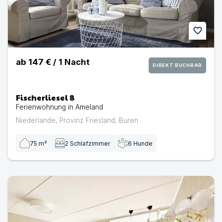
favorite
ab
147 €
/
1
Nacht
DIREKT BUCHBAR
Fischerliesel 8
Ferienwohnung in Ameland
Niederlande
,
Provinz Friesland
,
Buren
75
m²
2
Schlafzimmer
6
Hunde
Fischerliesel 39 | Ferienwohnung in Ameland