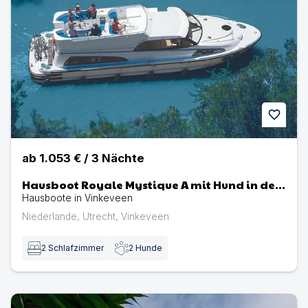
favorite
ab
1.053 €
/
3
Nächte
Hausboot Royale Mystique A mit Hund in den
Niederlanden
Hausboote in Vinkeveen
Niederlande
,
Utrecht
,
Vinkeveen
2
Schlafzimmer
2
Hunde
N107 Ferienhaus für Familien mit Hunden. Angeln, Boots