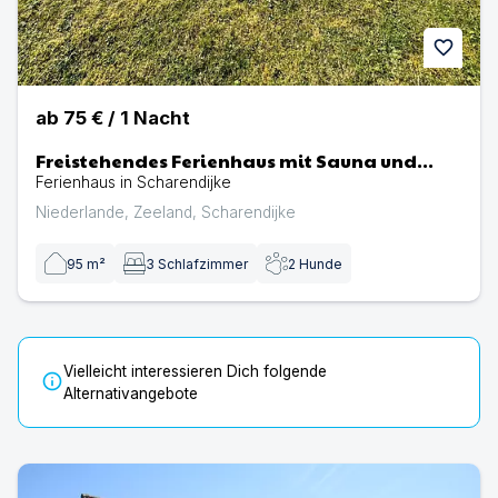
favorite
ab
75 €
/
1
Nacht
Freistehendes Ferienhaus mit Sauna und
großem Garten
Ferienhaus in Scharendijke
Niederlande
,
Zeeland
,
Scharendijke
95
m²
3
Schlafzimmer
2
Hunde
Vielleicht interessieren Dich folgende
info
Alternativangebote
N129n Top Hundeurlaub im Ferienhaus Sheltiehome mit ei