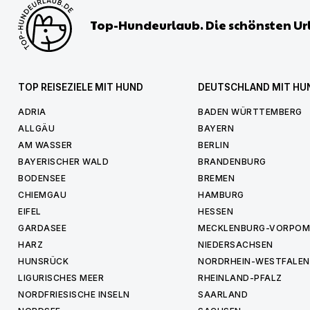
Top-Hundeurlaub. Die schönsten Ur
TOP REISEZIELE MIT HUND
DEUTSCHLAND MIT HU
ADRIA
BADEN WÜRTTEMBERG
ALLGÄU
BAYERN
AM WASSER
BERLIN
BAYERISCHER WALD
BRANDENBURG
BODENSEE
BREMEN
CHIEMGAU
HAMBURG
EIFEL
HESSEN
GARDASEE
MECKLENBURG-VORPO
HARZ
NIEDERSACHSEN
HUNSRÜCK
NORDRHEIN-WESTFALEN
LIGURISCHES MEER
RHEINLAND-PFALZ
NORDFRIESISCHE INSELN
SAARLAND