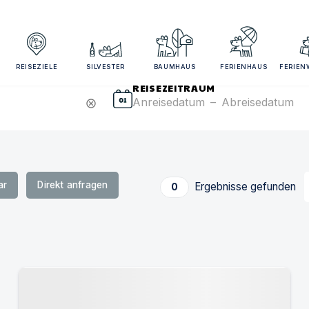
sezeitraum und Gästezahl angeben für bessere Suchergebn
REISEZIELE
SILVESTER
BAUMHAUS
FERIENHAUS
FERIE
REISEZEITRAUM
Anreisedatum
–
Abreisedatum
cancel
ar
Direkt anfragen
Ergebnisse gefunden
0
Urlaub mit Hund