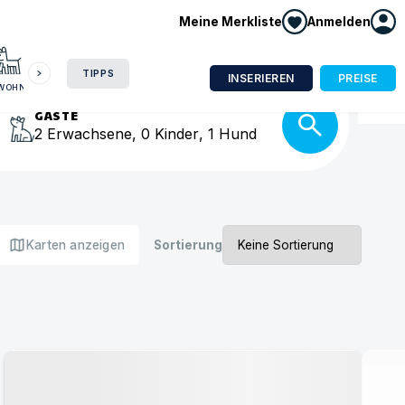
Meine Merkliste
Anmelden
HAUSBOOT
HOTEL
CAMPING
WOHNMOBIL
isse
TIPPS
INSERIEREN
PREISE
NWOHNUNG
GÄSTE
2
Erwachsene
,
0
Kinder
,
1
Hund
map
Karten anzeigen
Sortierung
Urlaub mit Hund