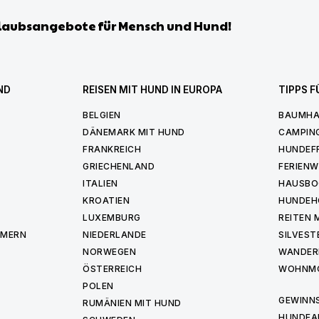
laubsangebote für Mensch und Hund!
ND
REISEN MIT HUND IN EUROPA
TIPPS F
BELGIEN
BAUMHA
DÄNEMARK MIT HUND
CAMPIN
FRANKREICH
HUNDEF
GRIECHENLAND
FERIEN
ITALIEN
HAUSBO
KROATIEN
HUNDEH
LUXEMBURG
REITEN 
MMERN
NIEDERLANDE
SILVEST
NORWEGEN
WANDER
ÖSTERREICH
WOHNMO
POLEN
GEWINNS
RUMÄNIEN MIT HUND
HUNDEA