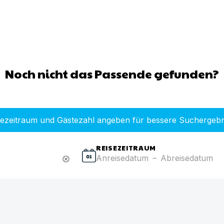
Noch nicht das Passende gefunden?
sezeitraum und Gästezahl angeben für bessere Suchergebn
REISEZEITRAUM
Anreisedatum
–
Abreisedatum
cancel