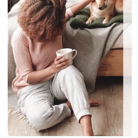
ngezäunte Ferienhäuser: Für den perfekten Urlaub mit Hu
EEN MIT HUND
0 eingezäunte Ferienhäuser: Für den perfekten U
me Urlaubstage mit Hund plant, findet auf top-hundeurlaub.de eine g