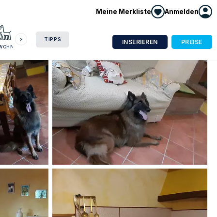
Meine Merkliste
Anmelden
HAUSBOOT
HOTEL
CAMPING
WOHNMOBIL
TIPPS
INSERIEREN
PREISE
NWOHNUNG