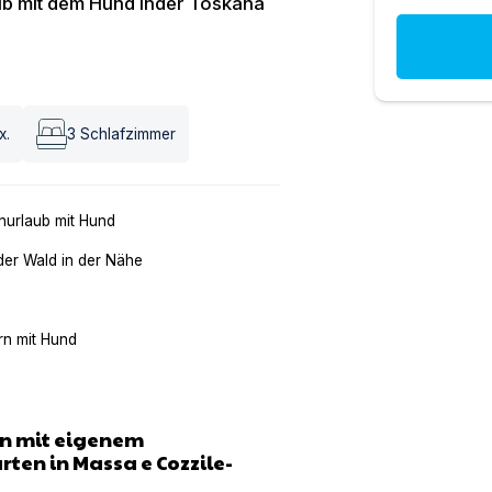
ub mit dem Hund inder Toskana
x.
3
Schlafzimmer
nurlaub mit Hund
der Wald in der Nähe
n mit Hund
en mit eigenem
en in Massa e Cozzile-