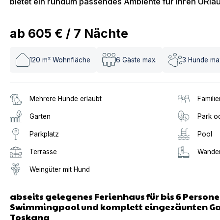
bietet ein rundum passendes Ambiente für Ihren URla
ab
605 €
/
7
Nächte
120
m² Wohnfläche
6
Gäste max.
3
Hunde ma
Mehrere Hunde erlaubt
Familie
Garten
Park o
Parkplatz
Pool
Terrasse
Wander
Weingüter mit Hund
abseits gelegenes Ferienhaus für bis 6 Person
Swimmingpool und komplett eingezäunten Gart
Toskana