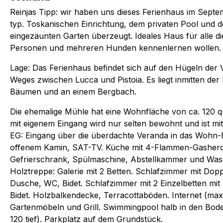
Reinjas Tipp: wir haben uns dieses Ferienhaus im Sept
typ. Toskanischen Einrichtung, dem privaten Pool und 
eingezäunten Garten überzeugt. Ideales Haus für alle d
Personen und mehreren Hunden kennenlernen wollen.
Lage: Das Ferienhaus befindet sich auf den Hügeln der Va
Weges zwischen Lucca und Pistoia. Es liegt inmitten d
Bäumen und an einem Bergbach.
Die ehemalige Mühle hat eine Wohnfläche von ca. 120 q
mit eigenem Eingang wird nur selten bewohnt und ist mit
EG: Eingang über die überdachte Veranda in das Wohn-E
offenem Kamin, SAT-TV. Küche mit 4-Flammen-Gasherd,
Gefrierschrank, Spülmaschine, Abstellkammer und Was
Holztreppe: Galerie mit 2 Betten. Schlafzimmer mit Dop
Dusche, WC, Bidet. Schlafzimmer mit 2 Einzelbetten mi
Bidet. Holzbalkendecke, Terracottaböden. Internet (ma
Gartenmöbeln und Grill. Swimmingpool halb in den Bod
120 tief). Parkplatz auf dem Grundstück.