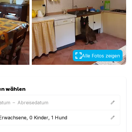
Alle Fotos zeigen
en wählen
datum
–
Abreisedatum
edit
Erwachsene
,
0
Kinder
,
1
Hund
edit