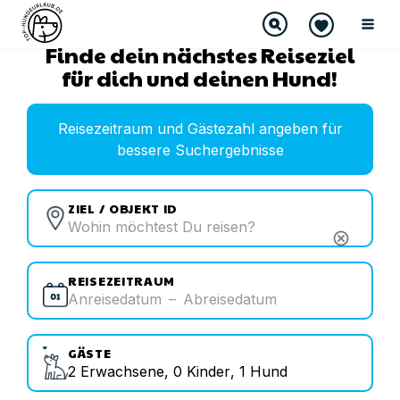
Finde dein nächstes Reiseziel
für dich und deinen Hund!
Reisezeitraum und Gästezahl angeben für
bessere Suchergebnisse
ZIEL / OBJEKT ID
cancel
REISEZEITRAUM
Anreisedatum
–
Abreisedatum
GÄSTE
2
Erwachsene
,
0
Kinder
,
1
Hund