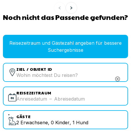
Noch nicht das Passende gefunden?
Reisezeitraum und Gästezahl angeben für bessere
Suchergebnisse
ZIEL / OBJEKT ID
cancel
REISEZEITRAUM
Anreisedatum
–
Abreisedatum
GÄSTE
2
Erwachsene
,
0
Kinder
,
1
Hund