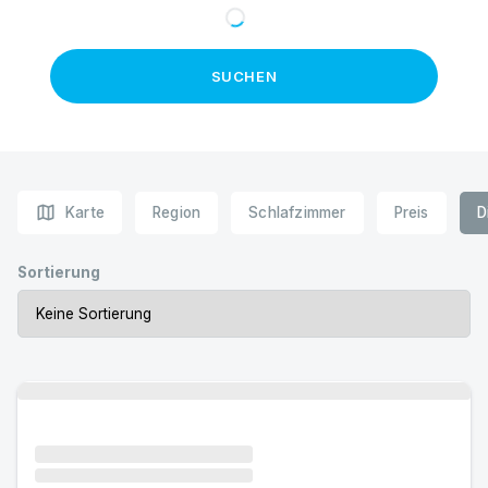
SUCHEN
map
Karte
Region
Schlafzimmer
Preis
D
Sortierung
Urlaub mit Hund