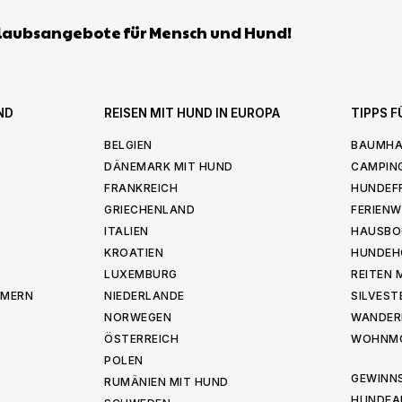
laubsangebote für Mensch und Hund!
ND
REISEN MIT HUND IN EUROPA
TIPPS F
BELGIEN
BAUMHA
DÄNEMARK MIT HUND
CAMPIN
FRANKREICH
HUNDEF
GRIECHENLAND
FERIEN
ITALIEN
HAUSBO
KROATIEN
HUNDEH
LUXEMBURG
REITEN 
MMERN
NIEDERLANDE
SILVEST
NORWEGEN
WANDER
ÖSTERREICH
WOHNMO
POLEN
GEWINNS
RUMÄNIEN MIT HUND
HUNDEA