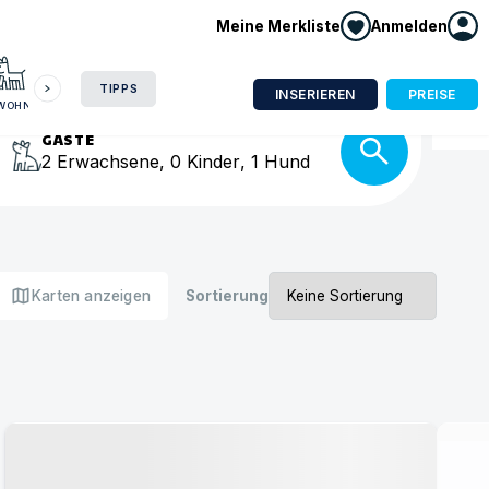
Meine Merkliste
Anmelden
HAUSBOOT
HOTEL
CAMPING
WOHNMOBIL
isse
TIPPS
INSERIEREN
PREISE
NWOHNUNG
GÄSTE
2
Erwachsene
,
0
Kinder
,
1
Hund
map
Karten anzeigen
Sortierung
Urlaub mit Hund