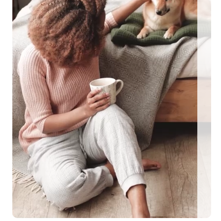
ngezäunte Ferienhäuser: Für den perfekten Urlaub mit Hu
EEN MIT HUND
0 eingezäunte Ferienhäuser: Für den perfekten U
me Urlaubstage mit Hund plant, findet auf top-hundeurlaub.de eine g