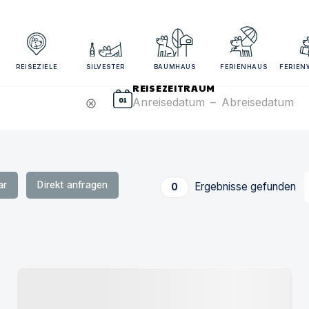
sezeitraum und Gästezahl angeben für bessere Suchergebn
REISEZIELE
SILVESTER
BAUMHAUS
FERIENHAUS
FERIE
REISEZEITRAUM
Anreisedatum
–
Abreisedatum
cancel
ar
Direkt anfragen
Ergebnisse gefunden
0
Urlaub mit Hund