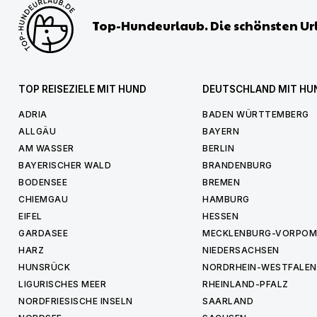
Top-Hundeurlaub. Die schönsten Ur
TOP REISEZIELE MIT HUND
DEUTSCHLAND MIT HU
ADRIA
BADEN WÜRTTEMBERG
ALLGÄU
BAYERN
AM WASSER
BERLIN
BAYERISCHER WALD
BRANDENBURG
BODENSEE
BREMEN
CHIEMGAU
HAMBURG
EIFEL
HESSEN
GARDASEE
MECKLENBURG-VORPO
HARZ
NIEDERSACHSEN
HUNSRÜCK
NORDRHEIN-WESTFALEN
LIGURISCHES MEER
RHEINLAND-PFALZ
NORDFRIESISCHE INSELN
SAARLAND