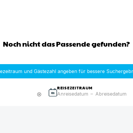
Noch nicht das Passende gefunden?
sezeitraum und Gästezahl angeben für bessere Suchergebn
REISEZEITRAUM
Anreisedatum
–
Abreisedatum
cancel