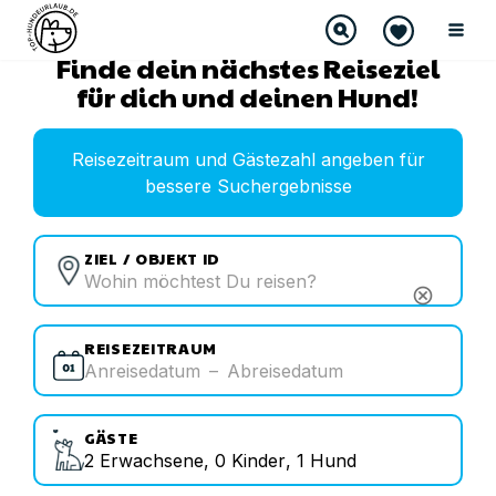
Finde dein nächstes Reiseziel
für dich und deinen Hund!
Reisezeitraum und Gästezahl angeben für
bessere Suchergebnisse
ZIEL / OBJEKT ID
cancel
REISEZEITRAUM
Anreisedatum
–
Abreisedatum
GÄSTE
2
Erwachsene
,
0
Kinder
,
1
Hund