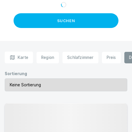
SUCHEN
map
Karte
Region
Schlafzimmer
Preis
D
Sortierung
Urlaub mit Hund