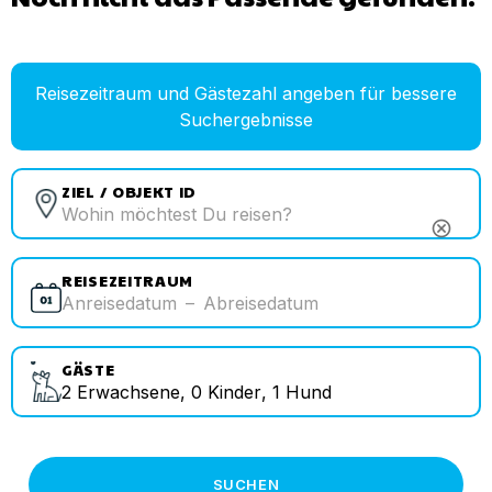
Reisezeitraum und Gästezahl angeben für bessere
Suchergebnisse
ZIEL / OBJEKT ID
cancel
REISEZEITRAUM
Anreisedatum
–
Abreisedatum
GÄSTE
2
Erwachsene
,
0
Kinder
,
1
Hund
SUCHEN