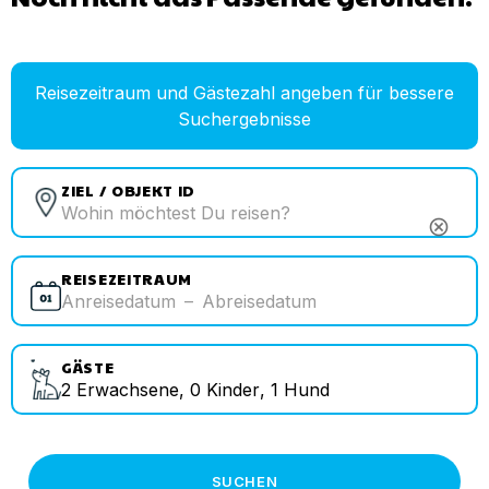
Reisezeitraum und Gästezahl angeben für bessere
Suchergebnisse
ZIEL / OBJEKT ID
cancel
REISEZEITRAUM
Anreisedatum
–
Abreisedatum
GÄSTE
2
Erwachsene
,
0
Kinder
,
1
Hund
SUCHEN