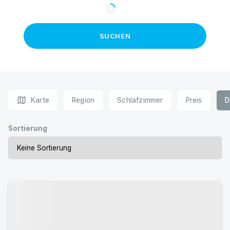
SUCHEN
map
Karte
Region
Schlafzimmer
Preis
D
Sortierung
Urlaub mit Hund