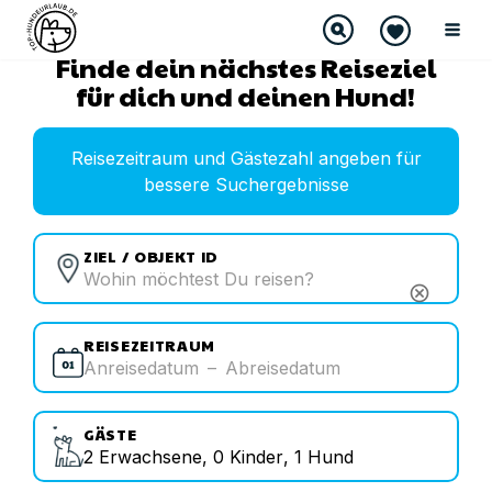
Finde dein nächstes Reiseziel
für dich und deinen Hund!
Reisezeitraum und Gästezahl angeben für
bessere Suchergebnisse
ZIEL / OBJEKT ID
cancel
REISEZEITRAUM
Anreisedatum
–
Abreisedatum
GÄSTE
2
Erwachsene
,
0
Kinder
,
1
Hund