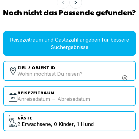
Noch nicht das Passende gefunden?
Reisezeitraum und Gästezahl angeben für bessere
Suchergebnisse
ZIEL / OBJEKT ID
cancel
REISEZEITRAUM
Anreisedatum
–
Abreisedatum
GÄSTE
2
Erwachsene
,
0
Kinder
,
1
Hund