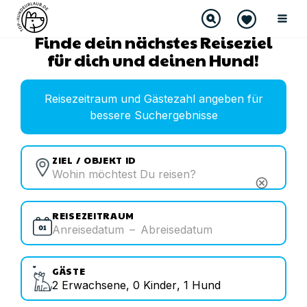
Finde dein nächstes Reiseziel
für dich und deinen Hund!
Reisezeitraum und Gästezahl angeben für
bessere Suchergebnisse
ZIEL / OBJEKT ID
cancel
REISEZEITRAUM
Anreisedatum
–
Abreisedatum
GÄSTE
2
Erwachsene
,
0
Kinder
,
1
Hund