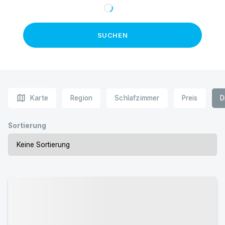
SUCHEN
map
Karte
Region
Schlafzimmer
Preis
D
Sortierung
Urlaub mit Hund