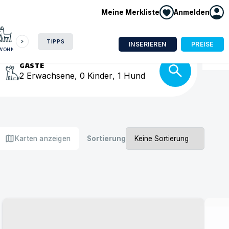
Meine Merkliste
Anmelden
HAUSBOOT
HOTEL
CAMPING
WOHNMOBIL
isse
TIPPS
INSERIEREN
PREISE
NWOHNUNG
GÄSTE
2
Erwachsene
,
0
Kinder
,
1
Hund
map
Karten anzeigen
Sortierung
Urlaub mit Hund