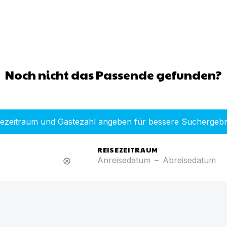
Noch nicht das Passende gefunden?
sezeitraum und Gästezahl angeben für bessere Suchergebn
REISEZEITRAUM
Anreisedatum
–
Abreisedatum
cancel