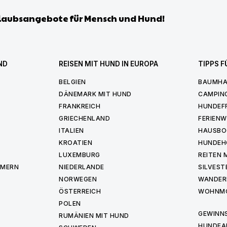
laubsangebote für Mensch und Hund!
ND
REISEN MIT HUND IN EUROPA
TIPPS F
BELGIEN
BAUMHA
DÄNEMARK MIT HUND
CAMPIN
FRANKREICH
HUNDEF
GRIECHENLAND
FERIEN
ITALIEN
HAUSBO
KROATIEN
HUNDEH
LUXEMBURG
REITEN 
MMERN
NIEDERLANDE
SILVEST
NORWEGEN
WANDER
ÖSTERREICH
WOHNMO
POLEN
GEWINNS
RUMÄNIEN MIT HUND
HUNDEA