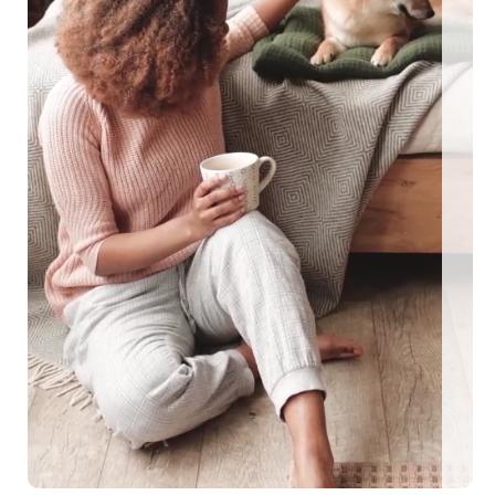
ngezäunte Ferienhäuser: Für den perfekten Urlaub mit Hu
EEN MIT HUND
0 eingezäunte Ferienhäuser: Für den perfekten U
me Urlaubstage mit Hund plant, findet auf top-hundeurlaub.de eine g