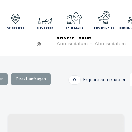
sezeitraum und Gästezahl angeben für bessere Suchergebn
REISEZIELE
SILVESTER
BAUMHAUS
FERIENHAUS
FERIE
REISEZEITRAUM
Anreisedatum
–
Abreisedatum
cancel
ar
Direkt anfragen
Ergebnisse gefunden
0
Urlaub mit Hund