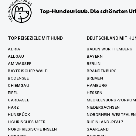
Top-Hundeurlaub. Die schönsten Ur
TOP REISEZIELE MIT HUND
DEUTSCHLAND MIT HU
ADRIA
BADEN WÜRTTEMBERG
ALLGÄU
BAYERN
AM WASSER
BERLIN
BAYERISCHER WALD
BRANDENBURG
BODENSEE
BREMEN
CHIEMGAU
HAMBURG
EIFEL
HESSEN
GARDASEE
MECKLENBURG-VORPO
HARZ
NIEDERSACHSEN
HUNSRÜCK
NORDRHEIN-WESTFALEN
LIGURISCHES MEER
RHEINLAND-PFALZ
NORDFRIESISCHE INSELN
SAARLAND