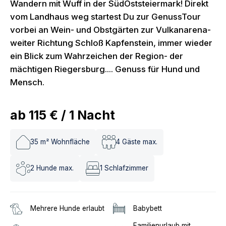
Wandern mit Wuff in der SüdOststeiermark! Direkt
vom Landhaus weg startest Du zur GenussTour
vorbei an Wein- und Obstgärten zur Vulkanarena-
weiter Richtung Schloß Kapfenstein, immer wieder
ein Blick zum Wahrzeichen der Region- der
mächtigen Riegersburg.... Genuss für Hund und
Mensch.
ab
115 €
/
1
Nacht
35
m² Wohnfläche
4
Gäste max.
2
Hunde max.
1
Schlafzimmer
Mehrere Hunde erlaubt
Babybett
Familienurlaub mit