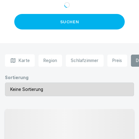
SUCHEN
map
Karte
Region
Schlafzimmer
Preis
D
Sortierung
Urlaub mit Hund