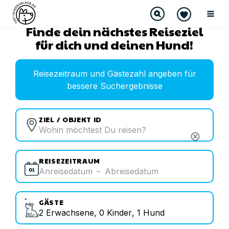
Finde dein nächstes Reiseziel
für dich und deinen Hund!
Reisezeitraum und Gästezahl angeben für
bessere Suchergebnisse
ZIEL / OBJEKT ID
cancel
REISEZEITRAUM
Anreisedatum
–
Abreisedatum
GÄSTE
2
Erwachsene
,
0
Kinder
,
1
Hund