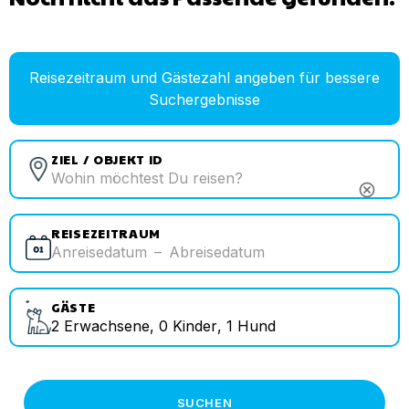
Reisezeitraum und Gästezahl angeben für bessere
Suchergebnisse
ZIEL / OBJEKT ID
cancel
REISEZEITRAUM
Anreisedatum
–
Abreisedatum
GÄSTE
2
Erwachsene
,
0
Kinder
,
1
Hund
SUCHEN