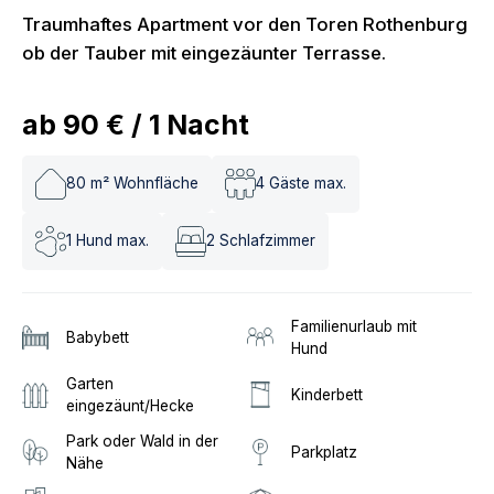
Traumhaftes Apartment vor den Toren Rothenburg
ob der Tauber mit eingezäunter Terrasse.
ab
90 €
/
1
Nacht
80
m² Wohnfläche
4
Gäste max.
1
Hund max.
2
Schlafzimmer
Familienurlaub mit
Babybett
Hund
Garten
Kinderbett
eingezäunt/Hecke
Park oder Wald in der
Parkplatz
Nähe