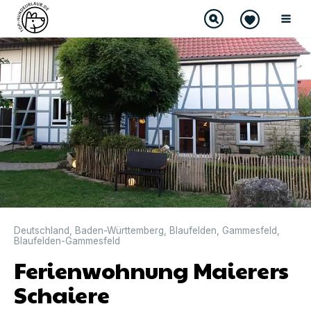
DIREKT BUCHBAR
Deutschland
,
Baden-Württemberg
,
Blaufelden
,
Gammesfeld
,
Blaufelden-Gammesfeld
Ferienwohnung Maierers
Schaiere