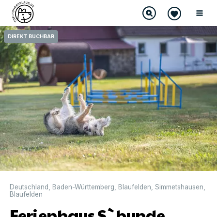
DIREKT BUCHBAR
Deutschland
,
Baden-Württemberg
,
Blaufelden
,
Simmetshausen
,
Blaufelden
Ferienhaus S`bunde