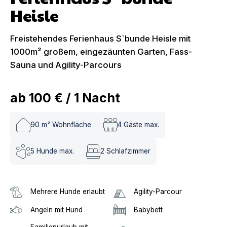
Heisle
Freistehendes Ferienhaus S`bunde Heisle mit
1000m² großem, eingezäunten Garten, Fass-
Sauna und Agility-Parcours
ab
100 €
/
1
Nacht
90
m² Wohnfläche
4
Gäste max.
5
Hunde max.
2
Schlafzimmer
Mehrere Hunde erlaubt
Agility-Parcour
Angeln mit Hund
Babybett
Familienurlaub mit