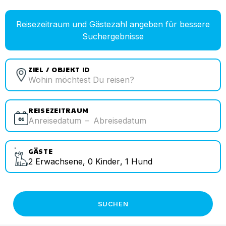
Reisezeitraum und Gästezahl angeben für bessere
Suchergebnisse
ZIEL / OBJEKT ID
REISEZEITRAUM
Anreisedatum
–
Abreisedatum
GÄSTE
2
Erwachsene
,
0
Kinder
,
1
Hund
SUCHEN