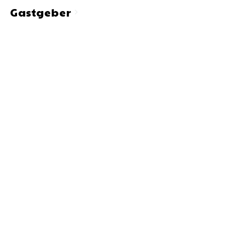
Gastgeber
chevron_right