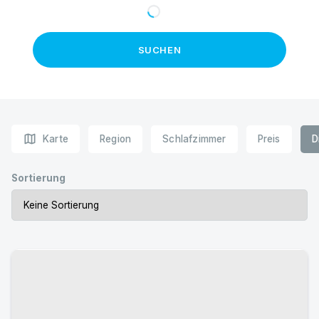
SUCHEN
map
Karte
Region
Schlafzimmer
Preis
D
Sortierung
Urlaub mit Hund