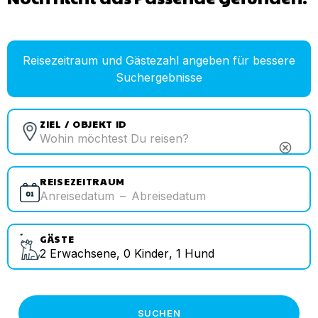
Reisezeitraum und Gästezahl angeben für bessere
Suchergebnisse
ZIEL / OBJEKT ID
cancel
REISEZEITRAUM
Anreisedatum
–
Abreisedatum
GÄSTE
2
Erwachsene
,
0
Kinder
,
1
Hund
SUCHEN