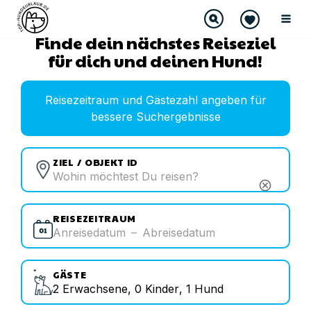
Finde dein nächstes Reiseziel
für dich und deinen Hund!
Reisezeitraum und Gästezahl angeben für
bessere Suchergebnisse
ZIEL / OBJEKT ID
cancel
REISEZEITRAUM
Anreisedatum
–
Abreisedatum
GÄSTE
2
Erwachsene
,
0
Kinder
,
1
Hund