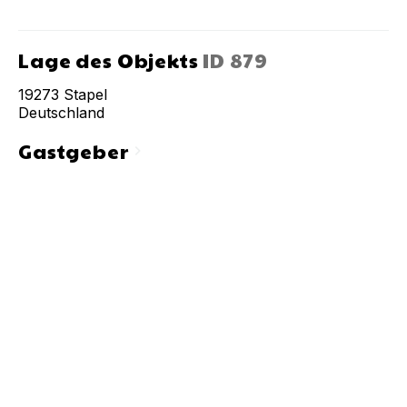
Lage des Objekts
ID
879
19273
Stapel
Deutschland
Gastgeber
chevron_right