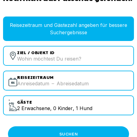
Reisezeitraum und Gästezahl angeben für bessere
Suchergebnisse
ZIEL / OBJEKT ID
REISEZEITRAUM
Anreisedatum
–
Abreisedatum
GÄSTE
2
Erwachsene
,
0
Kinder
,
1
Hund
SUCHEN